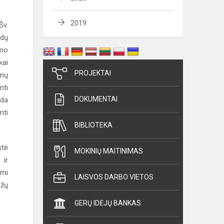
2019
Šv.
ėdų
imo
kai
PROJEKTAI
amų
nti
DOKUMENTAI
eda
mti
BIBLIOTEKA
stė
MOKINIŲ MAITINIMAS
 ir
ami
LAISVOS DARBO VIETOS
ažų
GERŲ IDĖJŲ BANKAS