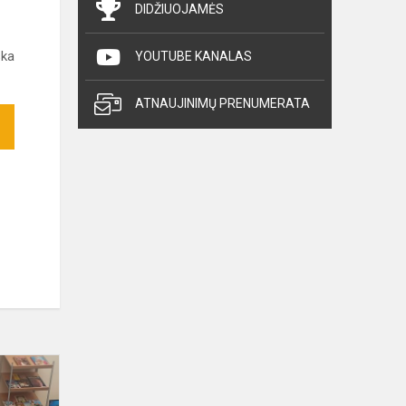
DIDŽIUOJAMĖS
ska
YOUTUBE KANALAS
ATNAUJINIMŲ PRENUMERATA
Przerwa
na