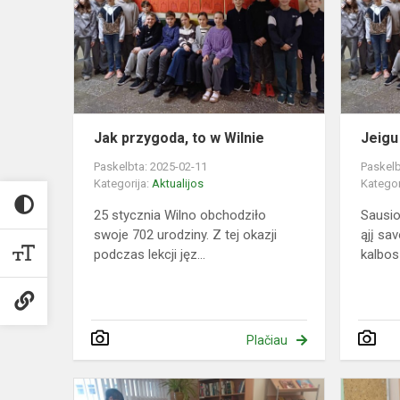
to
w
Wilnie
Jak przygoda, to w Wilnie
Jeigu 
Paskelbta: 2025-02-11
Paskelb
Kategorija:
Aktualijos
Kategor
25 stycznia Wilno obchodziło
Sausio
swoje 702 urodziny. Z tej okazji
ąjį sa
podczas lekcji jęz...
kalbos 
Plačiau
Pertrauka