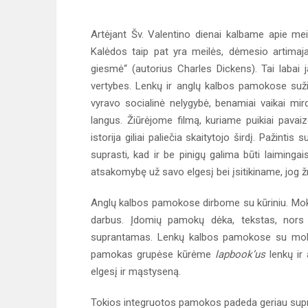
Artėjant Šv. Valentino dienai kalbame apie me
Kalėdos taip pat yra meilės, dėmesio artimaj
giesmė“ (autorius Charles Dickens). Tai labai 
vertybes. Lenkų ir anglų kalbos pamokose sužin
vyravo socialinė nelygybė, benamiai vaikai mir
langus. Žiūrėjome filmą, kuriame puikiai pavai
istorija giliai paliečia skaitytojo širdį. Pažinti
suprasti, kad ir be pinigų galima būti laiming
atsakomybę už savo elgesį bei įsitikiname, jog žm
Anglų kalbos pamokose dirbome su kūriniu. Moky
darbus. Įdomių pamokų dėka, tekstas, nors 
suprantamas. Lenkų kalbos pamokose su mokyt
pamokas grupėse kūrėme
lapbook’us
lenkų ir 
elgesį ir mąstyseną.
Tokios integruotos pamokos padeda geriau supras