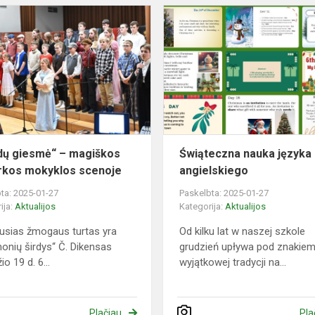
„Kalėdų
giesmė“
–
magiškos
akimirkos
mokyklos
scenoje
dų giesmė“ – magiškos
Świąteczna nauka języka
rkos mokyklos scenoje
angielskiego
ta: 2025-01-27
Paskelbta: 2025-01-27
ija:
Aktualijos
Kategorija:
Aktualijos
ausias žmogaus turtas yra
Od kilku lat w naszej szkole
monių širdys“ Č. Dikensas
grudzień upływa pod znakie
o 19 d. 6...
wyjątkowej tradycji na...
Plačiau
Pla