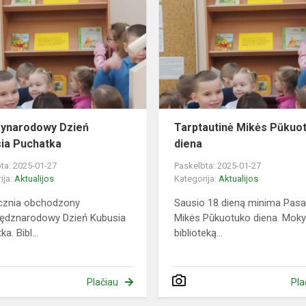
Dzień
Kubusia
Puchatka
ynarodowy Dzień
Tarptautinė Mikės Pūkuo
ia Puchatka
diena
ta: 2025-01-27
Paskelbta: 2025-01-27
ija:
Aktualijos
Kategorija:
Aktualijos
ycznia obchodzony
Sausio 18 dieną minima Pasa
iędznarodowy Dzień Kubusia
Mikės Pūkuotuko diena. Moky
a. Bibl...
biblioteką...
Plačiau
Pla