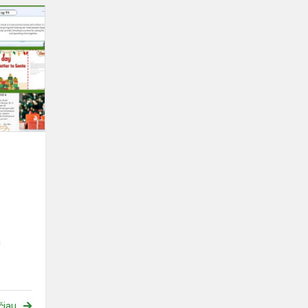
Świąteczna
nauka
języka
angielskiego
m
čiau