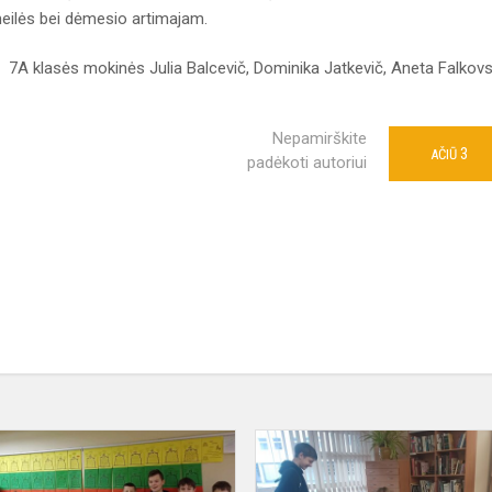
meilės bei dėmesio artimajam.
7A klasės mokinės Julia Balcevič, Dominika Jatkevič, Aneta Falkov
Nepamirškite
3
AČIŪ
padėkoti autoriui
Jeigu
nuotykis,