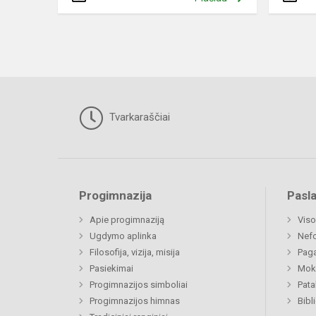
Tvarkaraščiai
Progimnazija
Pasl
Apie progimnaziją
Viso
Ugdymo aplinka
Nefo
Filosofija, vizija, misija
Paga
Pasiekimai
Moki
Progimnazijos simboliai
Pat
Progimnazijos himnas
Bibl