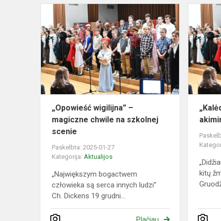
„Opowieść
wigilijna”
–
magiczne
chwile
na
szkolnej
scenie
„Opowieść wigilijna” –
„Kalė
magiczne chwile na szkolnej
akimi
scenie
Paskelb
Kategor
Paskelbta: 2025-01-27
Kategorija:
Aktualijos
„Didži
kitų ž
„Największym bogactwem
Gruodži
człowieka są serca innych ludzi”
Ch. Dickens 19 grudni...
Plačiau