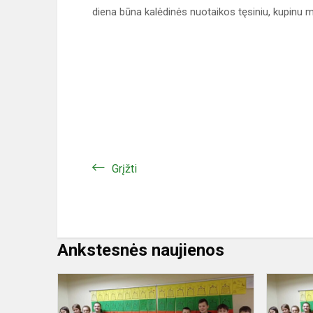
diena būna kalėdinės nuotaikos tęsiniu, kupinu 
Grįžti
Ankstesnės naujienos
Jak
przygoda,