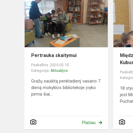
skaitymui
Pertrauka skaitymui
Międz
Kubus
Paskelbta: 2025-02-10
Kategorija:
Aktualijos
Paskelb
Kategor
Gražų saulėtą penktadienį vasario 7
dieną mokyklos bibliotekoje įvyko
18 st
pirma šiai...
jest M
Puchatk
Plačiau