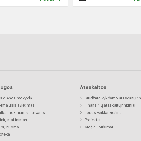
augos
Ataskaitos
s dienos mokykla
Biudžeto vykdymo ataskaitų rin
rmalusis švietimas
Finansinių ataskaitų rinkiniai
lba mokiniams ir tėvams
Lėšos veiklai viešinti
nių maitinimas
Projektai
alpų nuoma
Viešieji pirkimai
ioteka