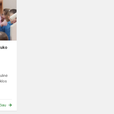
Mikės
Pūkuotuko
diena
tuko
ulinė
klos
čiau