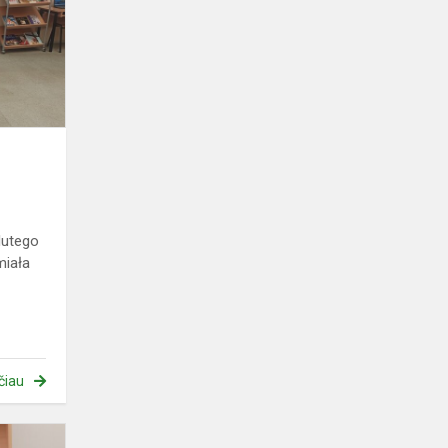
czytanie
lutego
miała
čiau
Tarptautinė