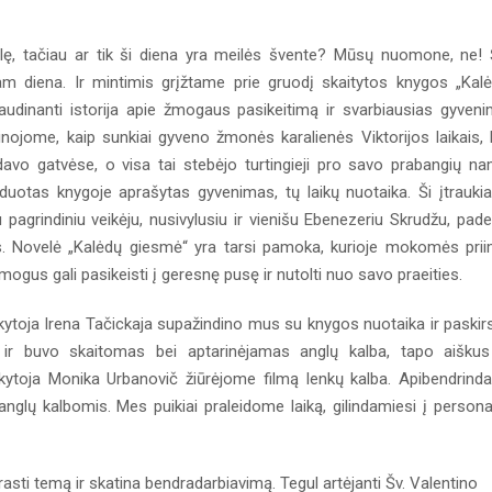
ilę, tačiau ar tik ši diena yra meilės švente? Mūsų nuomone, ne! 
am diena. Ir mintimis grįžtame prie gruodį skaitytos knygos „Kal
jaudinanti istorija apie žmogaus pasikeitimą ir svarbiausias gyven
ojome, kaip sunkiai gyveno žmonės karalienės Viktorijos laikais, 
davo gatvėse, o visa tai stebėjo turtingieji pro savo prabangių n
zduotas knygoje aprašytas gyvenimas, tų laikų nuotaika. Ši įtraukia
s su pagrindiniu veikėju, nusivylusiu ir vienišu Ebenezeriu Skrudžu, pad
ais. Novelė „Kalėdų giesmė“ yra tarsi pamoka, kurioje mokomės prii
ogus gali pasikeisti į geresnę pusę ir nutolti nuo savo praeities.
toja Irena Tačickaja supažindino mus su knygos nuotaika ir paskir
ir buvo skaitomas bei aptarinėjamas anglų kalba, tapo aiškus
oja Monika Urbanovič žiūrėjome filmą lenkų kalba. Apibendrind
anglų kalbomis. Mes puikiai praleidome laiką, gilindamiesi į person
ti temą ir skatina bendradarbiavimą. Tegul artėjanti Šv. Valentino