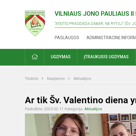
VILNIAUS JONO PAULIAUS I
"ATEITIS PRASIDEDA DABAR, NE RYTOJ" (ŠV. J
PASLAUGOS
ADMINISTRACINĖ INFOR
PRADŽIA
UGDYMAS
ĮTRAUKUSIS UGDYMAS
Titulinis
Naujienos
Aktualijos
Ar tik Šv. Valentino diena 
Paskelbta: 2025-02-11
Kategorija:
Aktualijos