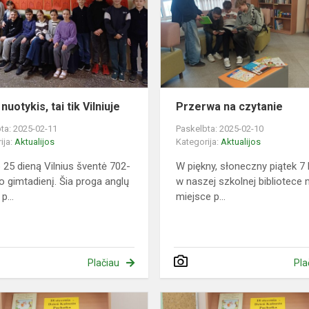
tai
tik
Vilniuje
nuotykis, tai tik Vilniuje
Przerwa na czytanie
ta: 2025-02-11
Paskelbta: 2025-02-10
ija:
Aktualijos
Kategorija:
Aktualijos
 25 dieną Vilnius šventė 702-
W piękny, słoneczny piątek 7 
vo gimtadienį. Šia proga anglų
w naszej szkolnej bibliotece 
p...
miejsce p...
Plačiau
Pla
Międzynarodowy