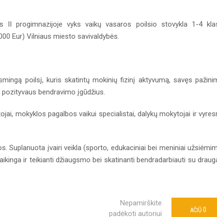
s II progimnazijoje vyks vaikų vasaros poilsio stovykla 1-4 kla
000 Eur) Vilniaus miesto savivaldybės.
asmingą poilsį, kuris skatintų mokinių fizinį aktyvumą, savęs pažini
r pozityvaus bendravimo įgūdžius.
tojai, mokyklos pagalbos vaikui specialistai, dalykų mokytojai ir vyres
s. Suplanuota įvairi veikla (sporto, edukaciniai bei meniniai užsiėmim
taikinga ir teikianti džiaugsmo bei skatinanti bendradarbiauti su draug
Nepamirškite
0
AČIŪ
padėkoti autoriui