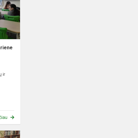
Nijole
Pivoriene
oriene
 ir
i
čiau
Przerwa