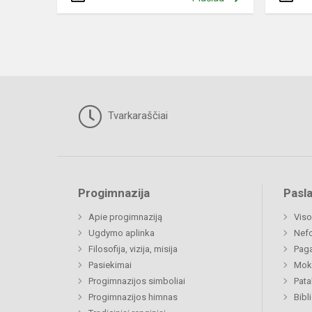
Tvarkaraščiai
Progimnazija
Pasl
Apie progimnaziją
Viso
Ugdymo aplinka
Nefo
Filosofija, vizija, misija
Paga
Pasiekimai
Moki
Progimnazijos simboliai
Pat
Progimnazijos himnas
Bibl