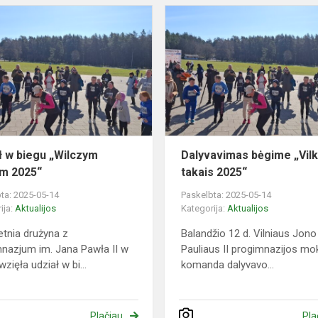
Udział
w
biegu
„Wilczym
tropem
2025“
ł w biegu „Wilczym
Dalyvavimas bėgime „Vil
m 2025“
takais 2025“
ta: 2025-05-14
Paskelbta: 2025-05-14
ija:
Aktualijos
Kategorija:
Aktualijos
etnia drużyna z
Balandžio 12 d. Vilniaus Jono
nazjum im. Jana Pawła II w
Pauliaus II progimnazijos mok
wzięła udział w bi...
komanda dalyvavo...
Plačiau
Pla