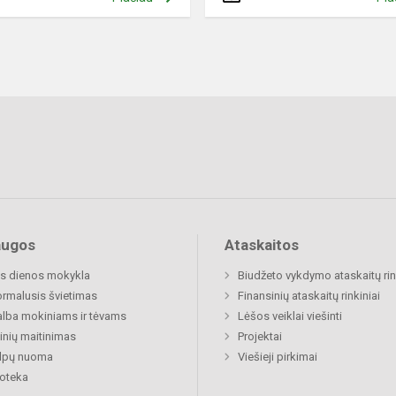
augos
Ataskaitos
s dienos mokykla
Biudžeto vykdymo ataskaitų rin
rmalusis švietimas
Finansinių ataskaitų rinkiniai
lba mokiniams ir tėvams
Lėšos veiklai viešinti
nių maitinimas
Projektai
alpų nuoma
Viešieji pirkimai
ioteka