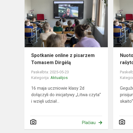
online
z
pisarzem
Tomasem
Dirgėlą
Spotkanie online z pisarzem
Nuoto
Tomasem Dirgėlą
rašyt
Paskelbta: 2025-05-23
Paskelb
Kategorija:
Aktualijos
Kategor
16 maja uczniowie klasy 2d
Gegužė
dołączyli do inicjatywy „Litwa czyta”
prisiju
i wzięli udział...
skaito“ 
Plačiau