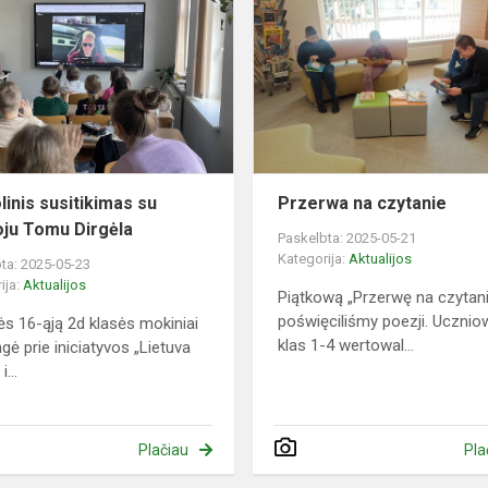
susitikimas
su
rašytoju
Tomu
Dirgėla
linis susitikimas su
Przerwa na czytanie
oju Tomu Dirgėla
Paskelbta: 2025-05-21
Kategorija:
Aktualijos
ta: 2025-05-23
ija:
Aktualijos
Piątkową „Przerwę na czytan
poświęciliśmy poezji. Ucznio
s 16-ąją 2d klasės mokiniai
klas 1-4 wertowal...
ngė prie iniciatyvos „Lietuva
i...
Plačiau
Pla