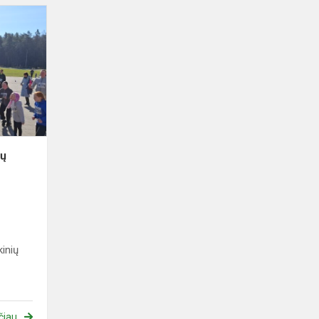
Dalyvavimas
bėgime
„Vilkų
takais
2025“
kų
inių
čiau