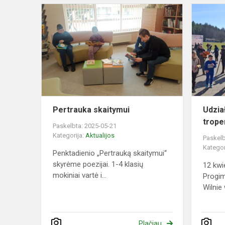
Pertrauka
skaitymui
Pertrauka skaitymui
Udzia
trope
Paskelbta: 2025-05-21
Kategorija:
Aktualijos
Paskelb
Kategor
Penktadienio „Pertrauką skaitymui“
skyrėme poezijai. 1-4 klasių
12 kwi
mokiniai vartė i...
Progim
Wilnie 
Plačiau