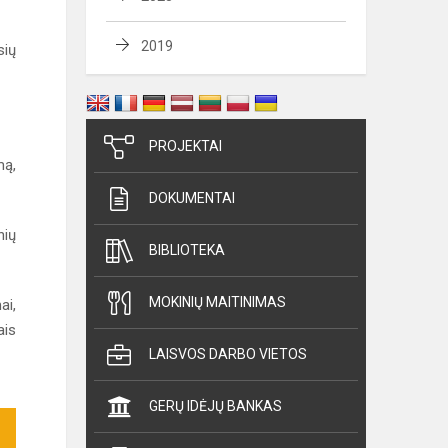
2019
sių
PROJEKTAI
mą,
DOKUMENTAI
nių
BIBLIOTEKA
MOKINIŲ MAITINIMAS
ai,
ais
LAISVOS DARBO VIETOS
GERŲ IDĖJŲ BANKAS