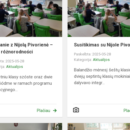
Nijolą
Pivorienė
–
siła
w
różnorodności
anie z Nijolą Pivorienė –
Susitikimas su Nijole Piv
w różnorodności
Paskelbta: 2025-05-28
Kategorija:
Aktualijos
ta: 2025-05-28
ija:
Aktualijos
Balandžio mėnesį šeštų klasių
dviejų septintų klasių mokinia
tniu klasy szóste oraz dwie
dalyvavo integr...
 siódme w ramach programu
cyjnego...
Plačiau
Pla
Nuotolinis