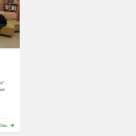
na
czytanie
ie”
wie
čiau