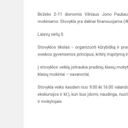
Birželio 2-11 dienomis Vilniaus Jono Pauliau
mokiniams. Stovykla yra dalinai finansuojama (4
Laisvų vietų 0.
Stovyklos tikslas - organizuoti kūrybišką ir pr
sveikos gyvensenos principus, kritinį mąstymą i
Į stovyklos veiklą įsitraukia pradinių klasių moky
klasių mokiniai – savanoriai.
Stovykla veiks kasdien nuo 9.00 iki 16.00 valando
ekskursijos ir kt.), kuri bus įdomi, naudinga, nuo
ir mokytojais.