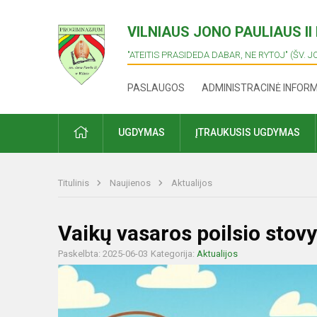
VILNIAUS JONO PAULIAUS I
"ATEITIS PRASIDEDA DABAR, NE RYTOJ" (ŠV. J
PASLAUGOS
ADMINISTRACINĖ INFOR
PRADŽIA
UGDYMAS
ĮTRAUKUSIS UGDYMAS
Titulinis
Naujienos
Aktualijos
Vaikų vasaros poilsio stovy
Paskelbta: 2025-06-03
Kategorija:
Aktualijos