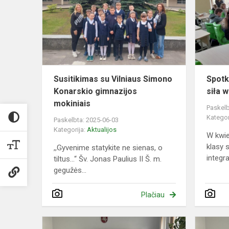
Vilniaus
Simono
Konarskio
gimnazijos
mokinia...
Susitikimas su Vilniaus Simono
Spotk
Konarskio gimnazijos
siła 
mokiniais
Paskelb
Kategor
Paskelbta: 2025-06-03
Kategorija:
Aktualijos
W kwie
klasy
,,Gyvenime statykite ne sienas, o
integra
tiltus...“ Šv. Jonas Paulius II Š. m.
gegužės...
Plačiau
Spotkanie