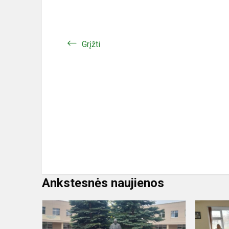
Grįžti
Ankstesnės naujienos
Susitikimas
su