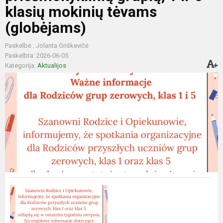
klasių mokinių tėvams
(globėjams)
Paskelbė : Jolanta Griškevičė
Paskelbta: 2026-06-05
Kategorija:
Aktualijos