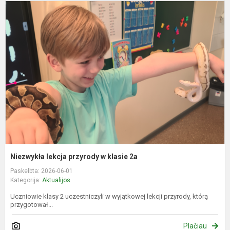
N
l
p
k
2
Niezwykła lekcja przyrody w klasie 2a
Paskelbta: 2026-06-01
Kategorija:
Aktualijos
Uczniowie klasy 2 uczestniczyli w wyjątkowej lekcji przyrody, którą
przygotował...
Plačiau