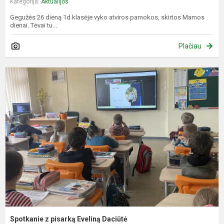
Kategorija:
Aktualijos
Gegužės 26 dieną 1d klasėje vyko atviros pamokos, skirtos Mamos
dienai. Tėvai tu...
Plačiau
S
z
p
E
D
Spotkanie z pisarką Eveliną Daciūtė