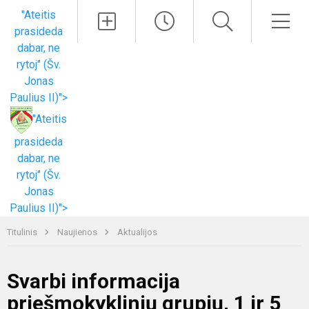
Paieška
Men
"Ateitis
prasideda
dabar, ne
rytoj" (Šv.
Jonas
Paulius II)">
"Ateitis
prasideda
dabar, ne
rytoj" (Šv.
Jonas
Paulius II)">
Titulinis
Naujienos
Aktualijos
Svarbi informacija
priešmokyklinių grupių, 1 ir 5