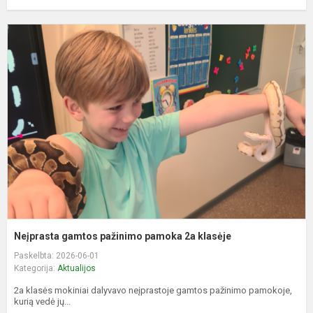
N
g
p
p
2
k
Neįprasta gamtos pažinimo pamoka 2a klasėje
Paskelbta: 2026-06-01
Kategorija:
Aktualijos
2a klasės mokiniai dalyvavo neįprastoje gamtos pažinimo pamokoje,
kurią vedė jų...