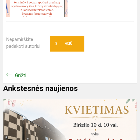
Nepamirškite
0
AČIŪ
padėkoti autoriui
Grįžti
Ankstesnės naujienos
5
8
k
m
m
p