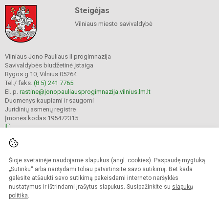
Steigėjas
Vilniaus miesto savivaldybė
Vilniaus Jono Pauliaus II progimnazija
Savivaldybės biudžetinė įstaiga
Rygos g.10, Vilnius 05264
Tel./ faks.
(8 5) 241 7765
El. p.
rastine@jonopauliausprogimnazija.vilnius.lm.lt
Duomenys kaupiami ir saugomi
Juridinių asmenų registre
Įmonės kodas 195472315
© 2024. Vilniaus Jono Pauliaus II progimnazija. Visos teisės saugomos.
Šioje svetainėje naudojame slapukus (angl. cookies). Paspaudę mygtuką
Kopijuoti turinį be raštiško įstaigos administracijos sutikimo griežtai draudžiama.
„Sutinku“ arba naršydami toliau patvirtinsite savo sutikimą. Bet kada
galėsite atšaukti savo sutikimą pakeisdami interneto naršyklės
Prieinamumo paraiška
Slapukų politika
nustatymus ir ištrindami įrašytus slapukus. Susipažinkite su
slapukų
politika
.
Sumanus būdas atnaujinti
mokyklos interneto
svetainę