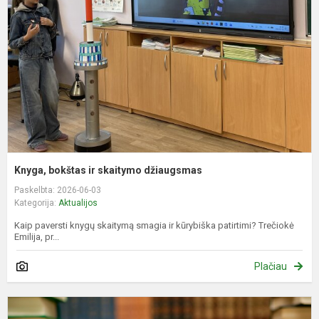
s
d
Knyga, bokštas ir skaitymo džiaugsmas
Paskelbta: 2026-06-03
Kategorija:
Aktualijos
Kaip paversti knygų skaitymą smagia ir kūrybiška patirtimi? Trečiokė
Emilija, pr...
Plačiau
B