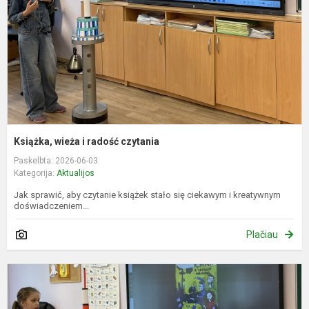
c
Książka, wieża i radość czytania
Paskelbta: 2026-06-03
Kategorija:
Aktualijos
Jak sprawić, aby czytanie książek stało się ciekawym i kreatywnym
doświadczeniem...
Plačiau
K
b
ir