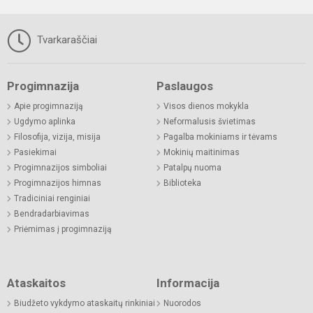
Tvarkaraščiai
Progimnazija
Paslaugos
Apie progimnaziją
Visos dienos mokykla
Ugdymo aplinka
Neformalusis švietimas
Filosofija, vizija, misija
Pagalba mokiniams ir tėvams
Pasiekimai
Mokinių maitinimas
Progimnazijos simboliai
Patalpų nuoma
Progimnazijos himnas
Biblioteka
Tradiciniai renginiai
Bendradarbiavimas
Priėmimas į progimnaziją
Ataskaitos
Informacija
Biudžeto vykdymo ataskaitų rinkiniai
Nuorodos