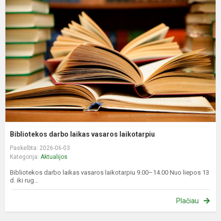
d
l
v
l
Bibliotekos darbo laikas vasaros laikotarpiu
Paskelbta: 2026-06-03
Kategorija:
Aktualijos
Bibliotekos darbo laikas vasaros laikotarpiu 9.00–14.00 Nuo liepos 13
d. iki rug...
Plačiau