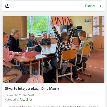
Plačiau
O
l
z
o
D
M
Otwarte lekcje z okazji Dnia Mamy
Paskelbta: 2026-05-28
Kategorija:
Aktualijos