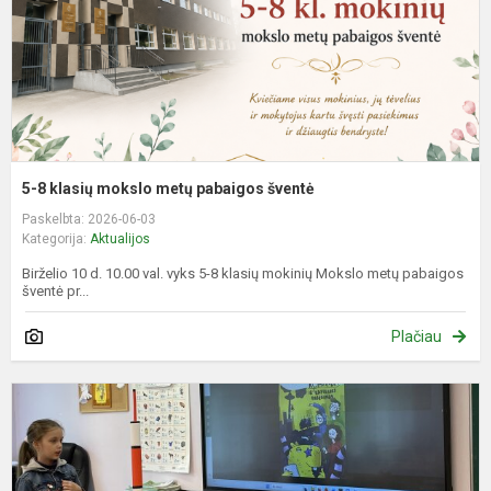
š
5-8 klasių mokslo metų pabaigos šventė
Paskelbta: 2026-06-03
Kategorija:
Aktualijos
Birželio 10 d. 10.00 val. vyks 5-8 klasių mokinių Mokslo metų pabaigos
šventė pr...
Plačiau
K
w
i
r