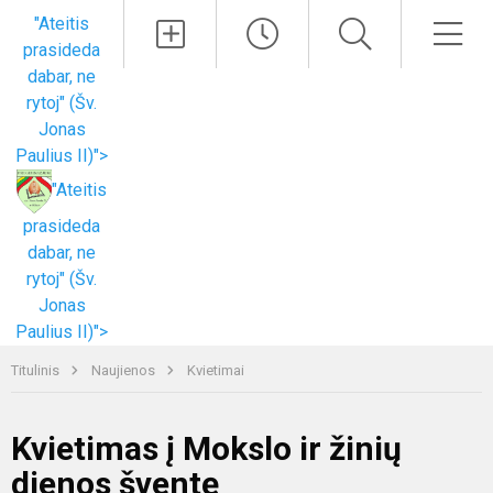
Paieška
Men
"Ateitis
prasideda
dabar, ne
rytoj" (Šv.
Jonas
Paulius II)">
"Ateitis
prasideda
dabar, ne
rytoj" (Šv.
Jonas
Paulius II)">
Titulinis
Naujienos
Kvietimai
Kvietimas į Mokslo ir žinių
dienos šventę