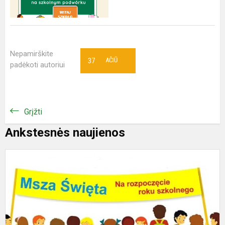
Nepamirškite
37
AČIŪ
padėkoti autoriui
Grįžti
Ankstesnės naujienos
M
ś
z
o
r
n