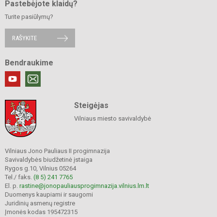
Pastebėjote klaidų?
Turite pasiūlymų?
RAŠYKITE
Bendraukime
Steigėjas
Vilniaus miesto savivaldybė
Vilniaus Jono Pauliaus II progimnazija
Savivaldybės biudžetinė įstaiga
Rygos g.10, Vilnius 05264
Tel./ faks.
(8 5) 241 7765
El. p.
rastine@jonopauliausprogimnazija.vilnius.lm.lt
Duomenys kaupiami ir saugomi
Juridinių asmenų registre
Įmonės kodas 195472315