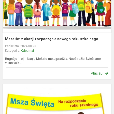
r
s
Msza św. z okazji rozpoczęcia nowego roku szkolnego
Paskelbta: 2024-08-26
Kategorija:
Kvietimai
Rugsėjo 1-oji - Naujų Mokslo metų pradžia. Nuoširdžiai kviečiame
visus vaik...
Plačiau
M
m
p
Š
M