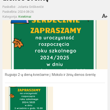
Paskelbė : Jolanta Griškevičė
Paskelbta: 2024-08-26
Kategorija:
Kvietimai
Rugsėjo 2-ą dieną kviečiame į Mokslo ir žinių dienos šventę