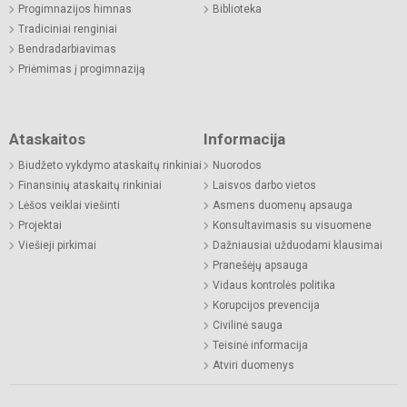
Progimnazijos himnas
Biblioteka
Tradiciniai renginiai
Bendradarbiavimas
Priėmimas į progimnaziją
Ataskaitos
Informacija
Biudžeto vykdymo ataskaitų rinkiniai
Nuorodos
Finansinių ataskaitų rinkiniai
Laisvos darbo vietos
Lėšos veiklai viešinti
Asmens duomenų apsauga
Projektai
Konsultavimasis su visuomene
Viešieji pirkimai
Dažniausiai užduodami klausimai
Pranešėjų apsauga
Vidaus kontrolės politika
Korupcijos prevencija
Civilinė sauga
Teisinė informacija
Atviri duomenys