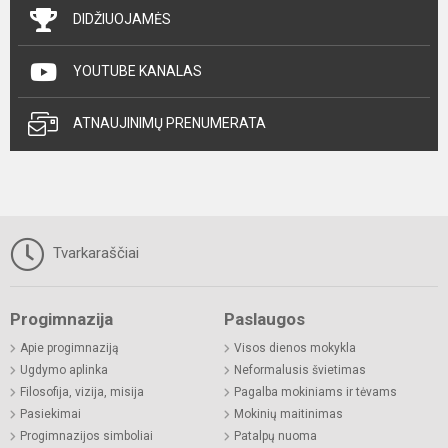
DIDŽIUOJAMĖS
YOUTUBE KANALAS
ATNAUJINIMŲ PRENUMERATA
Tvarkaraščiai
Progimnazija
Paslaugos
Apie progimnaziją
Visos dienos mokykla
Ugdymo aplinka
Neformalusis švietimas
Filosofija, vizija, misija
Pagalba mokiniams ir tėvams
Pasiekimai
Mokinių maitinimas
Progimnazijos simboliai
Patalpų nuoma