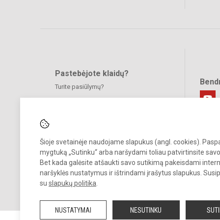
Pastebėjote klaidų?
Bend
Turite pasiūlymų?
RAŠYKITE
Šioje svetainėje naudojame slapukus (angl. cookies). Pas
mygtuką „Sutinku“ arba naršydami toliau patvirtinsite savo
Bet kada galėsite atšaukti savo sutikimą pakeisdami inter
© 2024. Vilniaus Jono Pauliaus II progimnazija. Visos teisės saugom
naršyklės nustatymus ir ištrindami įrašytus slapukus. Susi
Kopijuoti turinį be raštiško įstaigos administracijos sutikimo griežtai
su
slapukų politika
.
draudžiama.
NUSTATYMAI
NESUTINKU
SUT