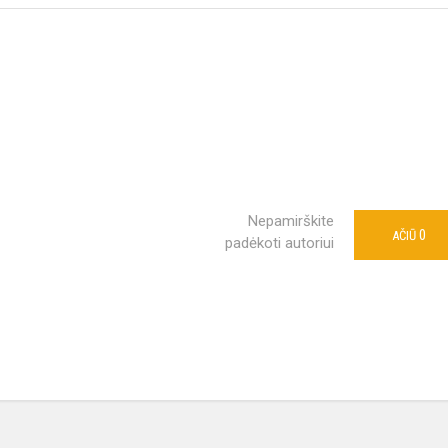
Nepamirškite
0
AČIŪ
padėkoti autoriui