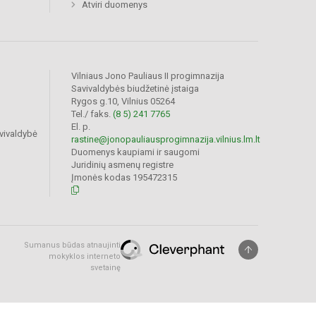
Atviri duomenys
Vilniaus Jono Pauliaus II progimnazija
Savivaldybės biudžetinė įstaiga
Rygos g.10, Vilnius 05264
Tel./ faks.
(8 5) 241 7765
El. p.
vivaldybė
rastine@jonopauliausprogimnazija.vilnius.lm.lt
Duomenys kaupiami ir saugomi
Juridinių asmenų registre
Įmonės kodas 195472315
Sumanus būdas atnaujinti
mokyklos interneto
svetainę