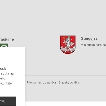
Steigėjas
raukime
Vilniaus miesto sa
paudę
 sutikimą.
neto
os.
Prieinamumo paraiška
Slapukų politika
pažinkite
INKU