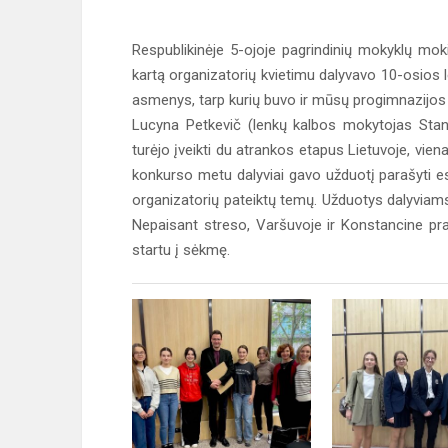
Respublikinėje 5-ojoje pagrindinių mokyklų moki
kartą organizatorių kvietimu dalyvavo 10-osios l
asmenys, tarp kurių buvo ir mūsų progimnazijos
Lucyna Petkevič (lenkų kalbos mokytojas Stanis
turėjo įveikti du atrankos etapus Lietuvoje, vien
konkurso metu dalyviai gavo užduotį parašyti esė
organizatorių pateiktų temų. Užduotys dalyviams
Nepaisant streso, Varšuvoje ir Konstancine prale
startu į sėkmę.