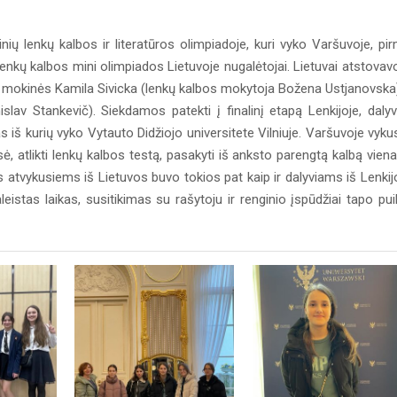
nių lenkų kalbos ir literatūros olimpiadoje, kuri vyko Varšuvoje, pi
enkų kalbos mini olimpiados Lietuvoje nugalėtojai. Lietuvai atstovav
 mokinės Kamila Sivicka (lenkų kalbos mokytoja Božena Ustjanovska)
lav Stankevič). Siekdamos patekti į finalinį etapą Lenkijoje, daly
as iš kurių vyko Vytauto Didžiojo universitete Vilniuje. Varšuvoje vyku
, atlikti lenkų kalbos testą, pasakyti iš anksto parengtą kalbą viena
 atvykusiems iš Lietuvos buvo tokios pat kaip ir dalyviams iš Lenkij
istas laikas, susitikimas su rašytoju ir renginio įspūdžiai tapo pui