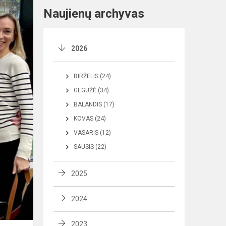
Naujienų archyvas
2026
BIRŽELIS (24)
GEGUŽĖ (34)
BALANDIS (17)
KOVAS (24)
VASARIS (12)
SAUSIS (22)
2025
2024
2023