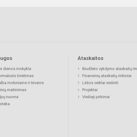
augos
Ataskaitos
s dienos mokykla
Biudžeto vykdymo ataskaitų rin
rmalusis švietimas
Finansinių ataskaitų rinkiniai
lba mokiniams ir tėvams
Lėšos veiklai viešinti
nių maitinimas
Projektai
alpų nuoma
Viešieji pirkimai
ioteka