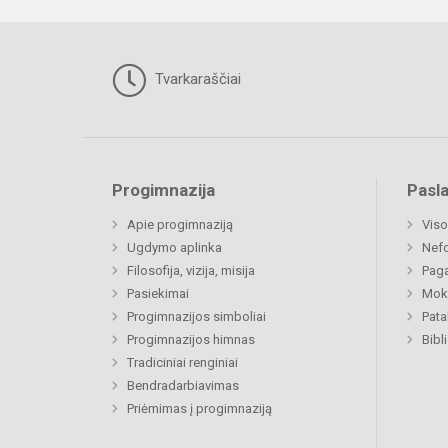
Tvarkaraščiai
Progimnazija
Pasl
Apie progimnaziją
Viso
Ugdymo aplinka
Nefo
Filosofija, vizija, misija
Paga
Pasiekimai
Moki
Progimnazijos simboliai
Pat
Progimnazijos himnas
Bibl
Tradiciniai renginiai
Bendradarbiavimas
Priėmimas į progimnaziją