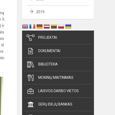
2019
rmą
o 5
 ir
vės
PROJEKTAI
sio
 iš
DOKUMENTAI
os.
kiu
BIBLIOTEKA
MOKINIŲ MAITINIMAS
LAISVOS DARBO VIETOS
GERŲ IDĖJŲ BANKAS