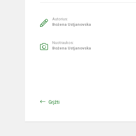
Autorius:
Bożena Ustjanovska
Nuotraukos:
Bożena Ustjanovska
Grįžti