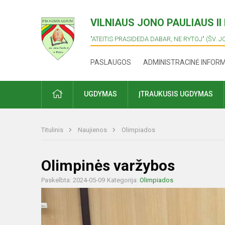
VILNIAUS JONO PAULIAUS I
"ATEITIS PRASIDEDA DABAR, NE RYTOJ" (ŠV. J
PASLAUGOS
ADMINISTRACINĖ INFOR
PRADŽIA
UGDYMAS
ĮTRAUKUSIS UGDYMAS
Titulinis
Naujienos
Olimpiados
Olimpinės varžybos
Paskelbta: 2024-05-09
Kategorija:
Olimpiados