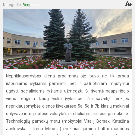
Kategorija:
Renginiai
Nepriklausomybės diena progimnazijoje buvo ne tik proga
istoriniams įvykiams paminėti, bet ir patriotiniam mąstymui
ugdyti, socialiniams ryšiams užmegzti. Ši šventė neapsiribojo
vienu renginiu. Daug visko įvyko per šią savaitę! Lenkijos
nepriklausomybės dienos išvakarėse 5a, 5d ir 7b klasių mokiniai
dalyvavo integruotose valstybės simboliams skirtose pamokose.
Technologijų pamokų metu (mokytojai Vitalij Borsak, Katažina
Jankovska ir Irena Mikonis) mokiniai gamino baltai raudonas