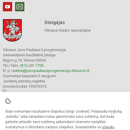
Steigėjas
Vilniaus miesto savivaldybė
Vilniaus Jono Pauliaus II progimnazija
Savivaldybės biudžetinė įstaiga
Rygos g.10, Vilnius 05264
Tel./ faks.
(8 5) 241 7765
El. p.
rastine@jonopauliausprogimnazija.vilnius.lm.lt
Duomenys kaupiami ir saugomi
Juridinių asmenų registre
Įmonės kodas 195472315
© 2024. Vilniaus Jono Pauliaus II progimnazija. Visos teisės saugomos.
Šioje svetainėje naudojame slapukus (angl. cookies). Paspaudę mygtuką
Kopijuoti turinį be raštiško įstaigos administracijos sutikimo griežtai draudžiama.
„Sutinku“ arba naršydami toliau patvirtinsite savo sutikimą. Bet kada
galėsite atšaukti savo sutikimą pakeisdami interneto naršyklės
Prieinamumo paraiška
Slapukų politika
nustatymus ir ištrindami įrašytus slapukus. Susipažinkite su
slapukų