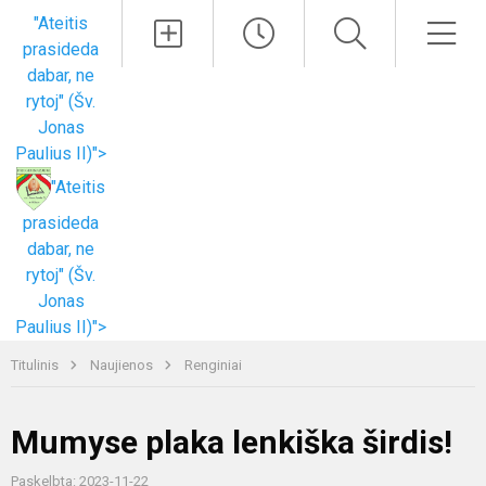
Paieška
Men
"Ateitis
prasideda
dabar, ne
rytoj" (Šv.
Jonas
Paulius II)">
"Ateitis
prasideda
dabar, ne
rytoj" (Šv.
Jonas
Paulius II)">
Titulinis
Naujienos
Renginiai
Mumyse plaka lenkiška širdis!
Paskelbta: 2023-11-22