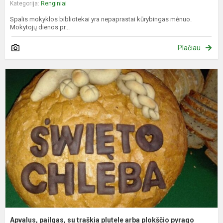
Kategorija:
Renginiai
Spalis mokyklos bibliotekai yra nepaprastai kūrybingas mėnuo.
Mokytojų dienos pr...
Plačiau
A
p
s
t
p
a
p
p
f.
Apvalus, pailgas, su traškia plutele arba plokščio pyrago