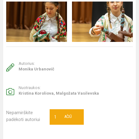
Autorius:
Monika Urbanovič
Nuotraukos:
Kristina Koroliova, Malgožata Vasilevska
Nepamirškite
1
AČIŪ
padėkoti autoriui