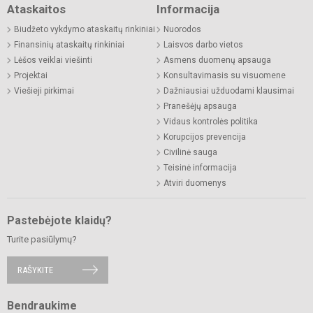
Ataskaitos
Informacija
Biudžeto vykdymo ataskaitų rinkiniai
Nuorodos
Finansinių ataskaitų rinkiniai
Laisvos darbo vietos
Lėšos veiklai viešinti
Asmens duomenų apsauga
Projektai
Konsultavimasis su visuomene
Viešieji pirkimai
Dažniausiai užduodami klausimai
Pranešėjų apsauga
Vidaus kontrolės politika
Korupcijos prevencija
Civilinė sauga
Teisinė informacija
Atviri duomenys
Pastebėjote klaidų?
Turite pasiūlymų?
RAŠYKITE
Bendraukime