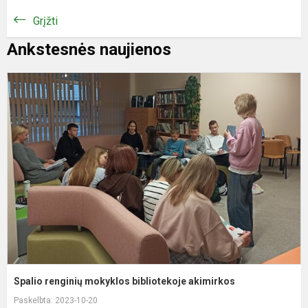
Grįžti
Ankstesnės naujienos
S
r
m
b
a
Spalio renginių mokyklos bibliotekoje akimirkos
Paskelbta: 2023-10-20