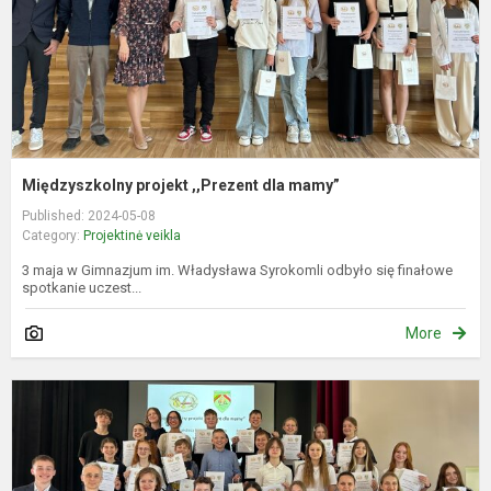
Międzyszkolny projekt ,,Prezent dla mamy”
Published: 2024-05-08
Category:
Projektinė veikla
3 maja w Gimnazjum im. Władysława Syrokomli odbyło się finałowe
spotkanie uczest...
More
T
p
„
m