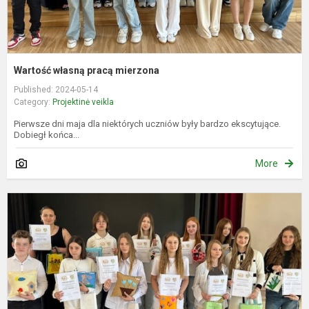
Wartość własną pracą mierzona
Published: 2024-05-14
Category:
Projektinė veikla
Pierwsze dni maja dla niektórych uczniów były bardzo ekscytujące.
Dobiegł końca...
More
V
m
d