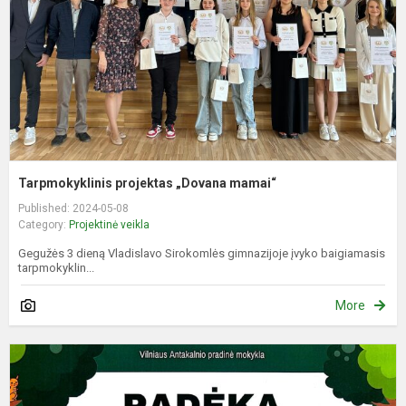
Tarpmokyklinis projektas „Dovana mamai“
Published: 2024-05-08
Category:
Projektinė veikla
Gegužės 3 dieną Vladislavo Sirokomlės gimnazijoje įvyko baigiamasis
tarpmokyklin...
More
D
R
l