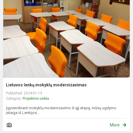
l
m
m
Lietuvos lenkų mokyklų modernizavimas
Published: 2024-01-19
Category:
Projektinė veikla
Įgyvendinant mokyklų modernizavimo X-ąjį etapą, mūsų ugdymo
įstaiga iš Lenkijos...
More