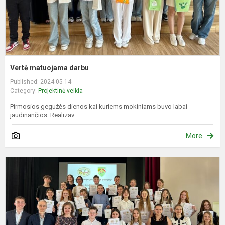
Vertė matuojama darbu
Published: 2024-05-14
Category:
Projektinė veikla
Pirmosios gegužės dienos kai kuriems mokiniams buvo labai
jaudinančios. Realizav...
More
M
p
,
d
m