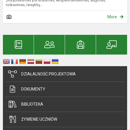
„Kūrybiškumas yra išradimas, eksperimentavimas, augimas,
rizikavimas, taisyklių...
More
DZIAŁALNOŚĆ PROJEKTOWA
DOKUMENTY
BIBLIOTEKA
ŻYWIENIE UCZNIÓW