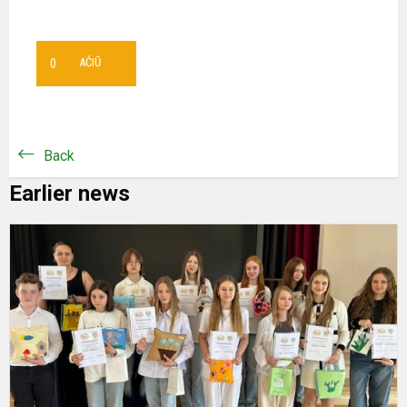
0
AČIŪ
Back
Earlier news
W
w
p
m