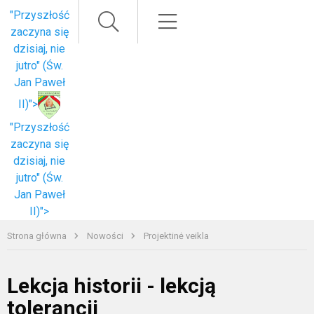
Paieška
Meniu
"Przyszłość
zaczyna się
dzisiaj, nie
jutro" (Św.
Jan Paweł
II)">
"Przyszłość
zaczyna się
dzisiaj, nie
jutro" (Św.
Jan Paweł
II)">
Strona główna
Nowości
Projektinė veikla
Lekcja historii - lekcją
tolerancji