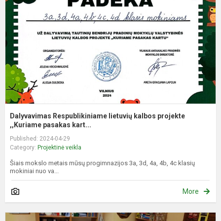
k
p
,,
Dalyvavimas Respublikiniame lietuvių kalbos projekte
,,Kuriame pasakas kart...
Published: 2024-04-29
Category:
Projektinė veikla
Šiais mokslo metais mūsų progimnazijos 3a, 3d, 4a, 4b, 4c klasių
mokiniai nuo va...
More
L