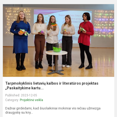
T
l
k
ir
l
p
„P
Tarpmokyklinis lietuvių kalbos ir literatūros projektas
„Paskaitykime kartu...
Published: 2023-12-05
Category:
Projektinė veikla
Dažnai girdėdami, kad šiuolaikiniai mokiniai vis rečiau užmezga
draugystę su kny...