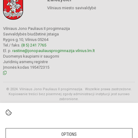
Vilniaus miesto savivaldybė
Vilniaus Jono Pauliaus II progimnazija
Savivaldybės biudžetinė įstaiga
Rygos g.10, Vilnius 05264
Tel./ faks.
(8 5) 241 7765
El. p.
rastine@jonopauliausprogimnazija.vilnius.lm.lt
Duomenys kaupiami ir saugomi
Juridinių asmenų registre
Įmonės kodas 195472315
© 2024. Vilniaus Jono Pauliaus II progimnazija. Wszelkie prawa zastrzeżone.
Kopiowanie treści bez pisemnej zgody administracji instytucji jest surowo
zabronione.
Rozkłady
OPTIONS