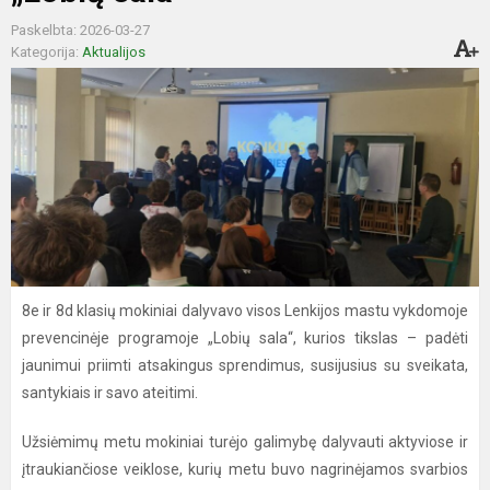
Paskelbta: 2026-03-27
Kategorija:
Aktualijos
8e ir 8d klasių mokiniai dalyvavo visos Lenkijos mastu vykdomoje
prevencinėje programoje „Lobių sala“, kurios tikslas – padėti
jaunimui priimti atsakingus sprendimus, susijusius su sveikata,
santykiais ir savo ateitimi.
Užsiėmimų metu mokiniai turėjo galimybę dalyvauti aktyviose ir
įtraukiančiose veiklose, kurių metu buvo nagrinėjamos svarbios