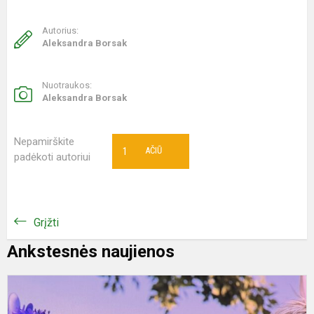
Autorius:
Aleksandra Borsak
Nuotraukos:
Aleksandra Borsak
Nepamirškite
1
AČIŪ
padėkoti autoriui
Grįžti
Ankstesnės naujienos
N
l