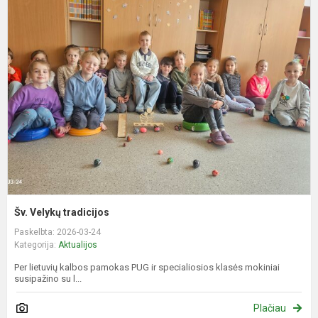
Š
V
t
Šv. Velykų tradicijos
Paskelbta: 2026-03-24
Kategorija:
Aktualijos
Per lietuvių kalbos pamokas PUG ir specialiosios klasės mokiniai
susipažino su l...
Plačiau