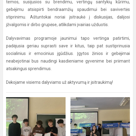
temos, susijusios su brendimu, vertingų santykių kūrimu,
gebėjimu atsispirti bendraamžių spaudimui bei savivertės
stiprinimu. Aštuntokai noriai įsitraukė į diskusijas, dalijosi
įžvalgomis ir dirbo grupėse, atlikdami įvairias užduotis.
Dalyvavimas programoje jaunimui tapo vertinga patirtimi,
padėjusia geriau suprasti save ir kitus, taip pat sustiprinusia
socialinius ir emocinius įgūdžius. Įgytos žinios ir gebėjimai
neabejotinai bus naudingi kasdieniame gyvenime bei priimant
atsakingus sprendimus.
Dėkojame visiems dalyviams už aktyvumą ir įsitraukimą!