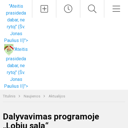
Paieška
Men
"Ateitis
prasideda
dabar, ne
rytoj" (Šv.
Jonas
Paulius II)">
"Ateitis
prasideda
dabar, ne
rytoj" (Šv.
Jonas
Paulius II)">
Titulinis
Naujienos
Aktualijos
Dalyvavimas programoje
„Lobių sala“