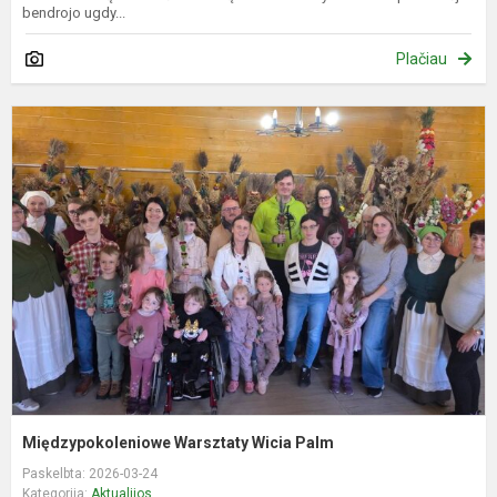
bendrojo ugdy...
Plačiau
M
W
W
P
Międzypokoleniowe Warsztaty Wicia Palm
Paskelbta: 2026-03-24
Kategorija:
Aktualijos