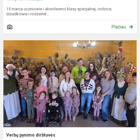
15 marca uczniowie i absolwenci klasy specjalnej, rodzice,
dziadkowie i rodzeńst...
Plačiau
V
p
d
Verbų pynimo dirbtuvės