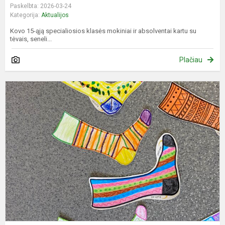
Paskelbta: 2026-03-24
Kategorija:
Aktualijos
Kovo 15-ąją specialiosios klasės mokiniai ir absolventai kartu su
tėvais, seneli...
Plačiau
D
K
S