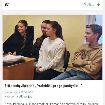
Plačiau
5
8
k
v
„
p
p
5-8 klasių viktorina „Praleidžiu progą pasityčioti!“
Paskelbta: 2026-03-24
Kategorija:
Aktualijos
Kovo 19 dieną 8D klasės mokinių komanda dalyvavo IV respublikinėje