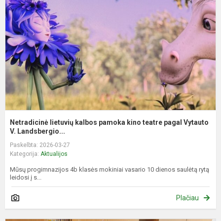
k
p
k
t
p
V
Netradicinė lietuvių kalbos pamoka kino teatre pagal Vytauto
V. Landsbergio...
Paskelbta: 2026-03-27
Kategorija:
Aktualijos
Mūsų progimnazijos 4b klasės mokiniai vasario 10 dienos saulėtą rytą
leidosi į s...
Plačiau