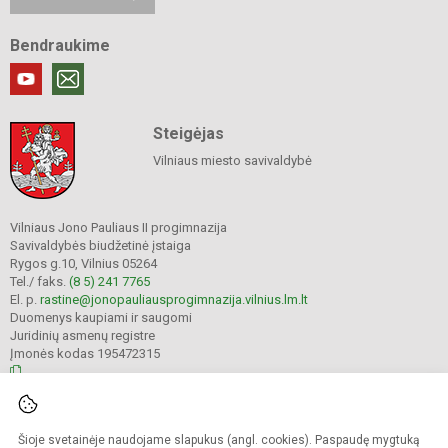
Bendraukime
Steigėjas
Vilniaus miesto savivaldybė
Vilniaus Jono Pauliaus II progimnazija
Savivaldybės biudžetinė įstaiga
Rygos g.10, Vilnius 05264
Tel./ faks.
(8 5) 241 7765
El. p.
rastine@jonopauliausprogimnazija.vilnius.lm.lt
Duomenys kaupiami ir saugomi
Juridinių asmenų registre
Įmonės kodas 195472315
© 2024. Vilniaus Jono Pauliaus II progimnazija. Visos teisės saugomos.
Šioje svetainėje naudojame slapukus (angl. cookies). Paspaudę mygtuką
Kopijuoti turinį be raštiško įstaigos administracijos sutikimo griežtai draudžiama.