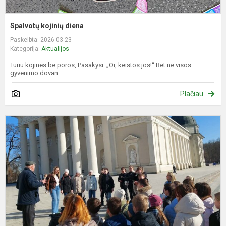
Spalvotų kojinių diena
Paskelbta: 2026-03-23
Kategorija:
Aktualijos
Turiu kojines be poros, Pasakysi: „Oi, keistos jos!“ Bet ne visos
gyvenimo dovan...
Plačiau
E
„
w
d
–
s
z
h