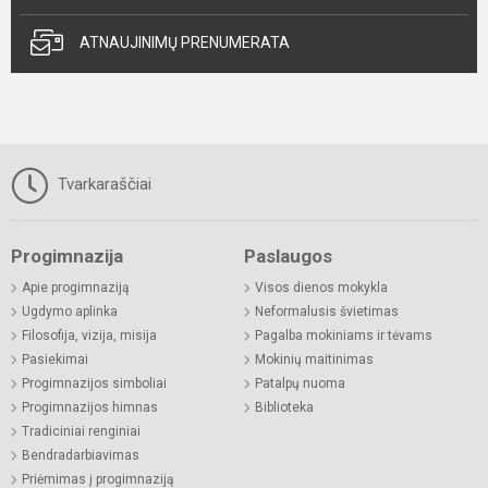
ATNAUJINIMŲ PRENUMERATA
Tvarkaraščiai
Progimnazija
Paslaugos
Apie progimnaziją
Visos dienos mokykla
Ugdymo aplinka
Neformalusis švietimas
Filosofija, vizija, misija
Pagalba mokiniams ir tėvams
Pasiekimai
Mokinių maitinimas
Progimnazijos simboliai
Patalpų nuoma
Progimnazijos himnas
Biblioteka
Tradiciniai renginiai
Bendradarbiavimas
Priėmimas į progimnaziją