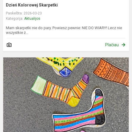
Dzień Kolorowej Skarpetki
Paskelbta: 2026-03-23
Kategorija:
Aktualijos
Mam skarpetki nie do pary. Powiesz pewnie: NIE DO WIARY! Lecz nie
wszystkie ż...
Plačiau
S
k
d