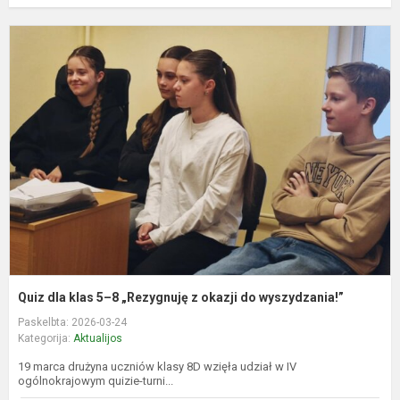
Q
d
k
5
8
„
z
o
d
w
Quiz dla klas 5–8 „Rezygnuję z okazji do wyszydzania!”
Paskelbta: 2026-03-24
Kategorija:
Aktualijos
19 marca drużyna uczniów klasy 8D wzięła udział w IV
ogólnokrajowym quizie-turni...