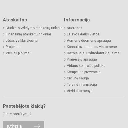
Ataskaitos
Informacija
Biudžeto vykdymo ataskaitų rinkiniai
Nuorodos
Finansinių ataskaitų rinkiniai
Laisvos darbo vietos
Lėšos veiklai viešinti
Asmens duomenų apsauga
Projektai
Konsultavimasis su visuomene
Viešieji pirkimai
Dažniausiai užduodami klausimai
Pranešėjų apsauga
Vidaus kontrolės politika
Korupcijos prevencija
Civilinė sauga
Teisinė informacija
Atviri duomenys
Pastebėjote klaidų?
Turite pasiūlymų?
RAŠYKITE