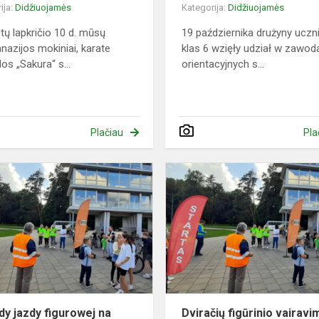
ija:
Didžiuojamės
Kategorija:
Didžiuojamės
tų lapkričio 10 d. mūsų
19 października drużyny ucz
nazijos mokiniai, karate
klas 6 wzięły udział w zawod
os „Sakura“ s...
orientacyjnych s...
Plačiau
Pla
Zawody
jazdy
figurowej
si
na
rowerze
2024
y jazdy figurowej na
Dviračių figūrinio vairavi