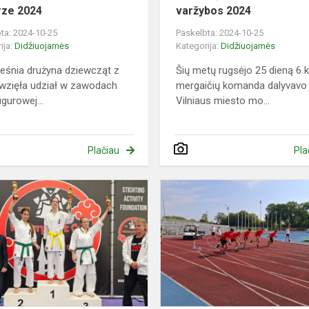
ze 2024
varžybos 2024
ta: 2024-10-25
Paskelbta: 2024-10-25
ija:
Didžiuojamės
Kategorija:
Didžiuojamės
eśnia drużyna dziewcząt z
Šių metų rugsėjo 25 dieną 6 k
 wzięła udział w zawodach
mergaičių komanda dalyvavo
igurowej...
Vilniaus miesto mo...
Plačiau
Pla
Pergalė
Nyderlanduose
h