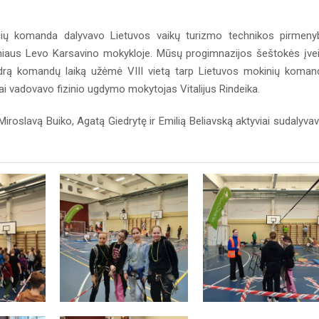
čių komanda dalyvavo Lietuvos vaikų turizmo technikos pirmeny
lniaus Levo Karsavino mokykloje. Mūsų progimnazijos šeštokės įve
endrą komandų laiką užėmė VIII vietą tarp Lietuvos mokinių koman
i vadovavo fizinio ugdymo mokytojas Vitalijus Rindeika.
roslavą Buiko, Agatą Giedrytę ir Emilią Beliavską aktyviai sudalyva