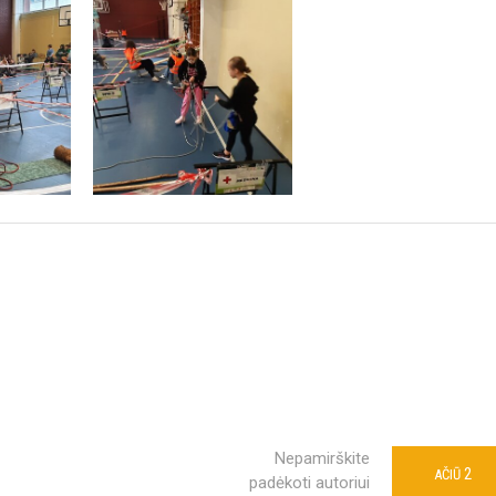
Nepamirškite
2
AČIŪ
padėkoti autoriui