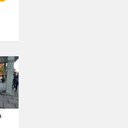
Zawody
orientacyjne
2024
4