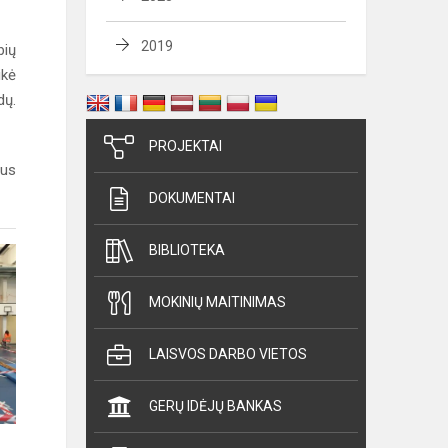
2019
bių
ikė
dų.
PROJEKTAI
vus
DOKUMENTAI
BIBLIOTEKA
MOKINIŲ MAITINIMAS
LAISVOS DARBO VIETOS
GERŲ IDĖJŲ BANKAS