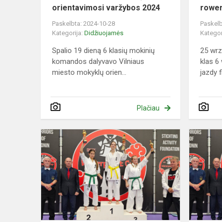
orientavimosi varžybos 2024
rower
Paskelbta: 2024-10-28
Paskelb
Kategorija:
Didžiuojamės
Kategor
Spalio 19 dieną 6 klasių mokinių
25 wrz
komandos dalyvavo Vilniaus
klas 6
miesto mokyklų orien...
jazdy f
Plačiau
Zwycięstwo
w
Niderlandac