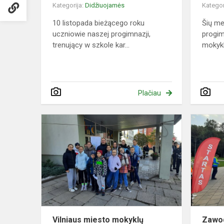
Kategorija:
Didžiuojamės
Kategor
10 listopada bieżącego roku
Šių me
uczniowie naszej progimnazji,
progim
trenujący w szkole kar...
mokykl
Plačiau
Vilniaus
miesto
mokyklų
orientavimo
varžybos
2024
Vilniaus miesto mokyklų
Zawod