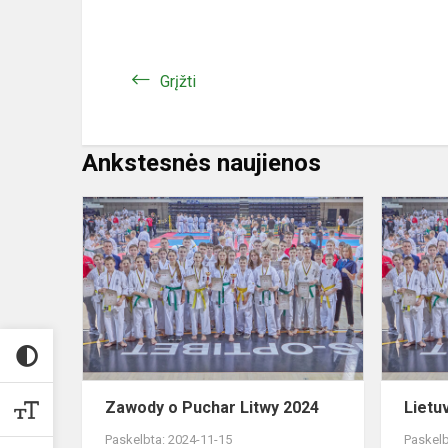
Grįžti
Ankstesnės naujienos
Zawody
o
Puchar
Litwy
2024
Zawody o Puchar Litwy 2024
Lietu
Paskelbta: 2024-11-15
Paskelb