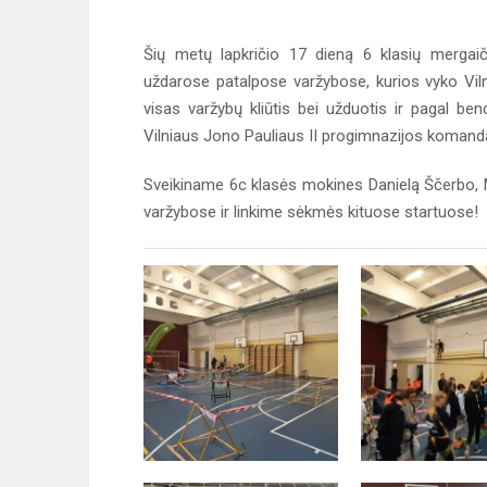
Šių metų lapkričio 17 dieną 6 klasių mergai
uždarose patalpose varžybose, kurios vyko Vi
visas varžybų kliūtis bei užduotis ir pagal b
Vilniaus Jono Pauliaus II progimnazijos komanda
Sveikiname 6c klasės mokines Danielą Ščerbo, Mi
varžybose ir linkime sėkmės kituose startuose!