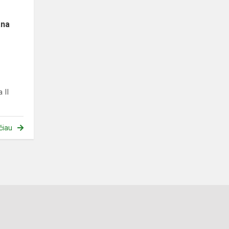
ana
 II
čiau