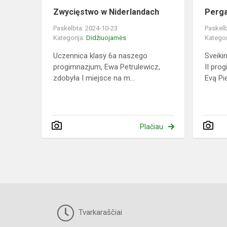
Zwycięstwo w Niderlandach
Perga
Paskelbta: 2024-10-23
Paskelb
Kategorija:
Didžiuojamės
Kategor
Uczennica klasy 6a naszego
Sveiki
progimnazjum, Ewa Petrulewicz,
II pro
zdobyła I miejsce na m...
Evą Pie
Plačiau
Tvarkaraščiai