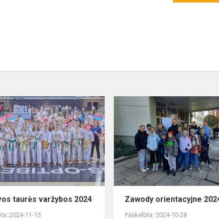
Lietuvos
taurės
varžybos
2024
vos taurės varžybos 2024
Zawody orientacyjne 202
ta: 2024-11-15
Paskelbta: 2024-10-28