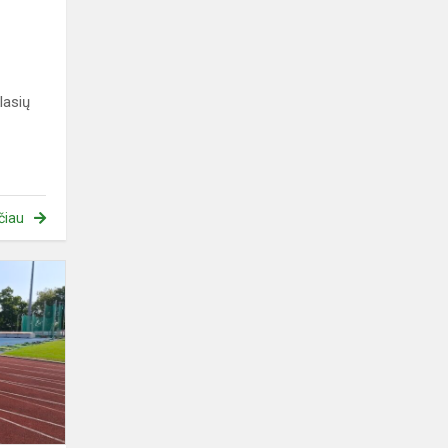
lasių
čiau
XXIV
Polonijne
Igrzyska
Młodzieży
Szkolnej
im.
Jana
Stypuły