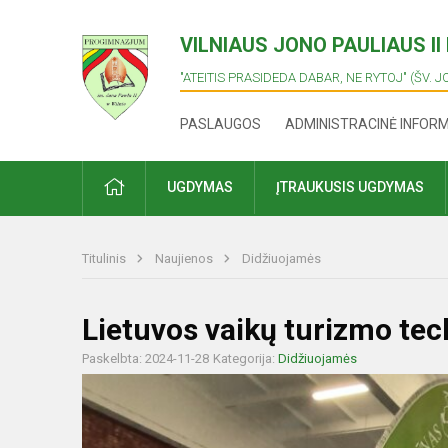
VILNIAUS JONO PAULIAUS I
"ATEITIS PRASIDEDA DABAR, NE RYTOJ" (ŠV. J
PASLAUGOS
ADMINISTRACINĖ INFOR
PRADŽIA
UGDYMAS
ĮTRAUKUSIS UGDYMAS
Titulinis
Naujienos
Didžiuojamės
Lietuvos vaikų turizmo te
Paskelbta: 2024-11-28
Kategorija:
Didžiuojamės