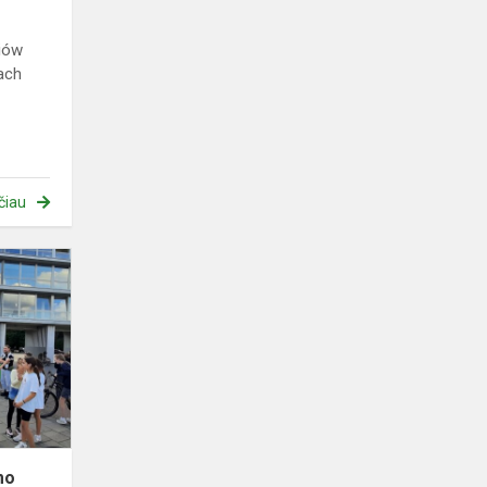
niów
ach
čiau
Dviračių
figūrinio
vairavimo
varžybos
2024
mo