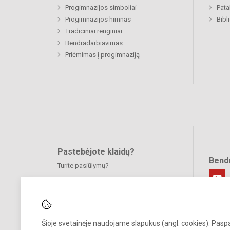
Progimnazijos simboliai
Pat
Progimnazijos himnas
Bibl
Tradiciniai renginiai
Bendradarbiavimas
Priėmimas į progimnaziją
Pastebėjote klaidų?
Bend
Turite pasiūlymų?
RAŠYKITE
Šioje svetainėje naudojame slapukus (angl. cookies). Pas