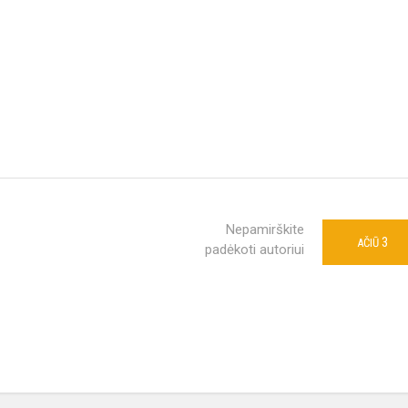
Nepamirškite
3
AČIŪ
padėkoti autoriui