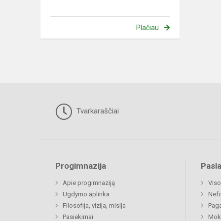
Plačiau
Tvarkaraščiai
Progimnazija
Pasl
Apie progimnaziją
Viso
Ugdymo aplinka
Nefo
Filosofija, vizija, misija
Paga
Pasiekimai
Moki