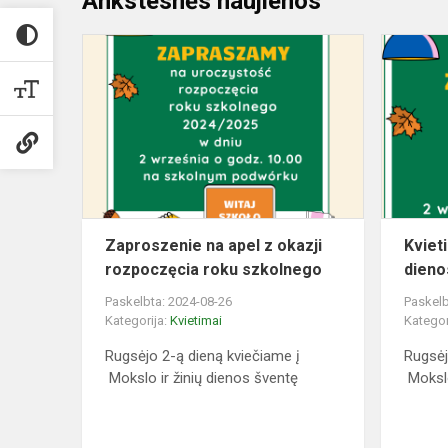
Ankstesnės naujienos
Zaproszeni
na
apel
z
okazji
rozpoczęci
roku
szkolnego
Zaproszenie na apel z okazji
Kvieti
rozpoczęcia roku szkolnego
dieno
Paskelbta: 2024-08-26
Paskelb
Kategorija:
Kvietimai
Kategor
Rugsėjo 2-ą dieną kviečiame į
Rugsėj
Mokslo ir žinių dienos šventę
Mokslo