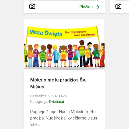
Plačiau
Mokslo
metų
pradžios
Šv.
Mišios
Mokslo metų pradžios Šv.
Mišios
Paskelbta: 2024-08-26
Kategorija:
Kvietimai
Rugsėjo 1-oji - Naujų Mokslo metų
pradžia. Nuoširdžiai kviečiame visus
vaik...