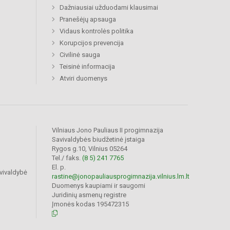
Dažniausiai užduodami klausimai
Pranešėjų apsauga
Vidaus kontrolės politika
Korupcijos prevencija
Civilinė sauga
Teisinė informacija
Atviri duomenys
Vilniaus Jono Pauliaus II progimnazija
Savivaldybės biudžetinė įstaiga
Rygos g.10, Vilnius 05264
Tel./ faks.
(8 5) 241 7765
El. p.
vivaldybė
rastine@jonopauliausprogimnazija.vilnius.lm.lt
Duomenys kaupiami ir saugomi
Juridinių asmenų registre
Įmonės kodas 195472315