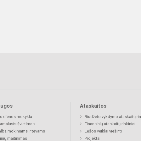
augos
Ataskaitos
s dienos mokykla
Biudžeto vykdymo ataskaitų rin
rmalusis švietimas
Finansinių ataskaitų rinkiniai
lba mokiniams ir tėvams
Lėšos veiklai viešinti
nių maitinimas
Projektai