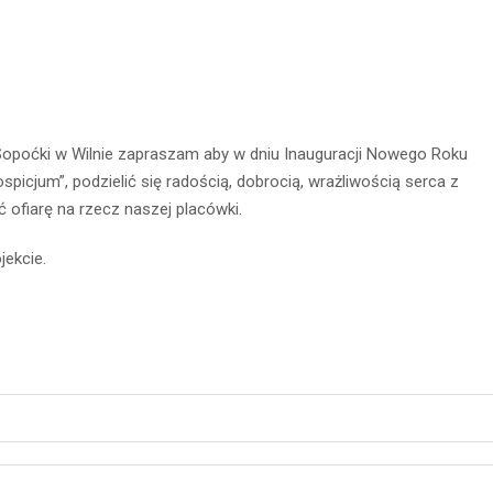
 Sopoćki w Wilnie zapraszam aby w dniu Inauguracji Nowego Roku
spicjum”, podzielić się radością, dobrocią, wrażliwością serca z
 ofiarę na rzecz naszej placówki.
jekcie.