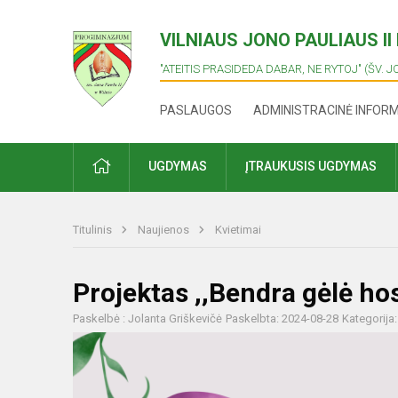
VILNIAUS JONO PAULIAUS I
"ATEITIS PRASIDEDA DABAR, NE RYTOJ" (ŠV. J
PASLAUGOS
ADMINISTRACINĖ INFOR
PRADŽIA
UGDYMAS
ĮTRAUKUSIS UGDYMAS
Titulinis
Naujienos
Kvietimai
Projektas ,,Bendra gėlė ho
Paskelbė : Jolanta Griškevičė
Paskelbta: 2024-08-28
Kategorija