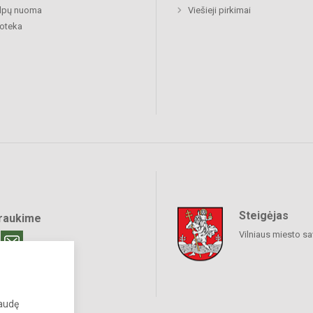
alpų nuoma
Viešieji pirkimai
ioteka
Steigėjas
raukime
Vilniaus miesto sa
paudę