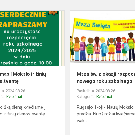
e
Kvietimas
į
Mokslo
ir
žinių
a
dienos
šventę
mas į Mokslo ir žinių
Msza św. z okazji rozpoc
s šventę
nowego roku szkolnego
ta: 2024-08-26
Paskelbta: 2024-08-26
ija:
Kvietimai
Kategorija:
Kvietimai
o 2-ą dieną kviečiame į
Rugsėjo 1-oji - Naujų Mokslo
 ir žinių dienos šventę
pradžia. Nuoširdžiai kviečiam
vaik...