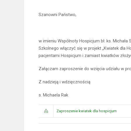
Szanowni Państwo,
w imieniu Wspólnoty Hospicjum bł. ks. Michała
Szkolnego włączyć się w projekt „Kwiatek dla Ho
pacjentami Hospicjum i zamiast kwiatków złożyć
Załączam zaproszenie do wzięcia udziału w pro
Z nadzieją i wdzięcznością
s. Michaela Rak
Zaproszenie kwiatek dla hospicjum