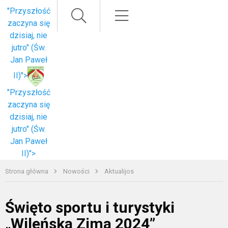
Paieška
Meniu
"Przyszłość
zaczyna się
dzisiaj, nie
jutro" (Św.
Jan Paweł
II)">
"Przyszłość
zaczyna się
dzisiaj, nie
jutro" (Św.
Jan Paweł
II)">
Strona główna
Nowości
Aktualijos
Święto sportu i turystyki
„Wileńska Zima 2024”