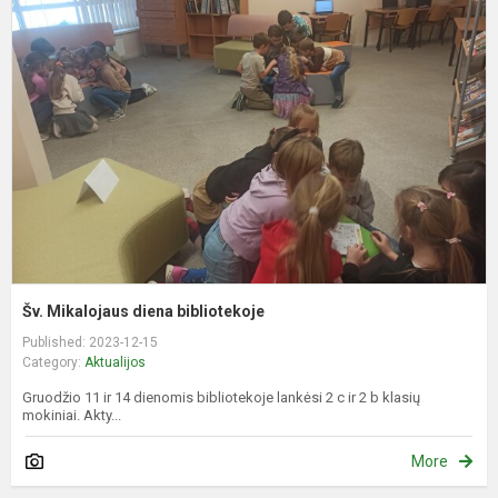
M
d
b
Šv. Mikalojaus diena bibliotekoje
Published: 2023-12-15
Category:
Aktualijos
Gruodžio 11 ir 14 dienomis bibliotekoje lankėsi 2 c ir 2 b klasių
mokiniai. Akty...
More