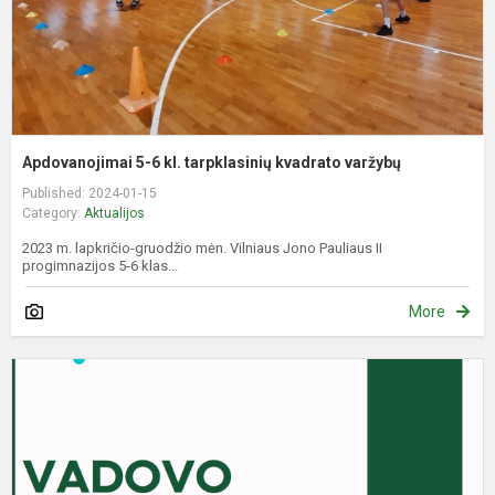
Apdovanojimai 5-6 kl. tarpklasinių kvadrato varžybų
Published: 2024-01-15
Category:
Aktualijos
2023 m. lapkričio-gruodžio mėn. Vilniaus Jono Pauliaus II
progimnazijos 5-6 klas...
More
V
v
a