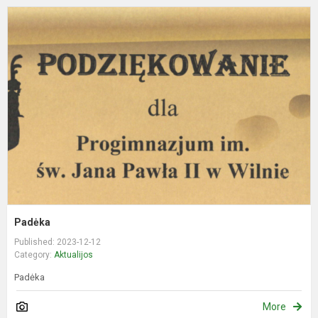
P
Padėka
Published: 2023-12-12
Category:
Aktualijos
Padėka
More