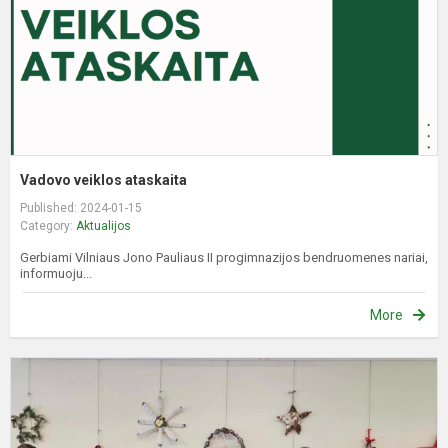
Vadovo veiklos ataskaita
Published: 2024-01-15
Category:
Aktualijos
Gerbiami Vilniaus Jono Pauliaus II progimnazijos bendruomenes nariai,
informuoju...
More
Ś
w
g