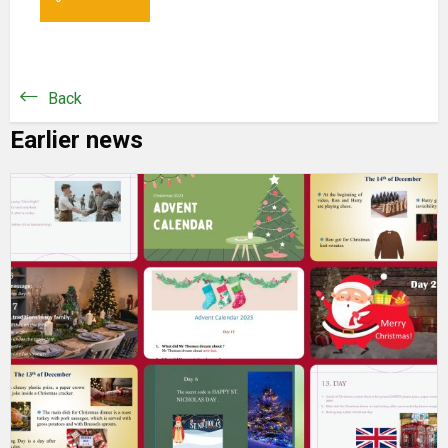
Back
Earlier news
K
a
n
l
j
a