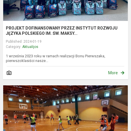
PROJEKT DOFINANSOWANY PRZEZ INSTYTUT ROZWOJU
JĘZYKA POLSKIEGO IM. ŚW. MAKSY...
Published: 2024-01-19
Category:
Aktualijos
1 września 2023 roku w ramach realizacji Bonu Pierwszaka,
pierwszoklasiści nasze...
More
A
5
6
kl
t
k
v