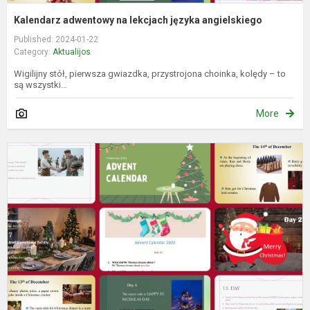
Kalendarz adwentowy na lekcjach języka angielskiego
Published: 2024-01-22
Category:
Aktualijos
Wigilijny stół, pierwsza gwiazdka, przystrojona choinka, kolędy – to
są wszystki...
More
A
k
ir
a
k
p