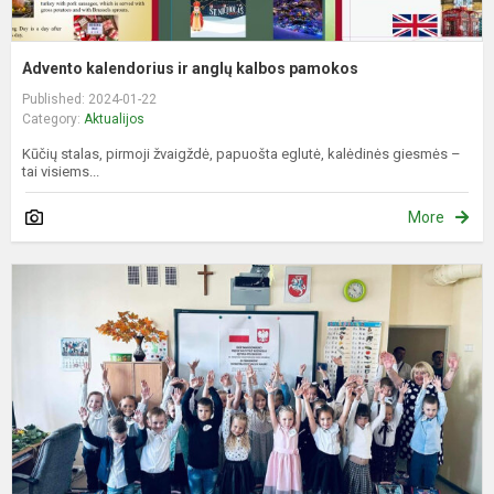
Advento kalendorius ir anglų kalbos pamokos
Published: 2024-01-22
Category:
Aktualijos
Kūčių stalas, pirmoji žvaigždė, papuošta eglutė, kalėdinės giesmės –
tai visiems...
More
P
D
P
I
R
J
P