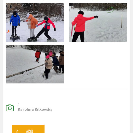
:
Karolina Kitkovska
0
AČIŪ