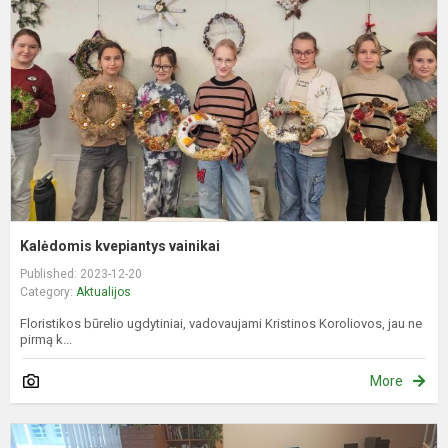
v
Kalėdomis kvepiantys vainikai
Published: 2023-12-20
Category:
Aktualijos
Floristikos būrelio ugdytiniai, vadovaujami Kristinos Koroliovos, jau ne
pirmą k...
More
Š