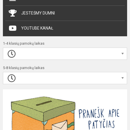
JESTEŚMY DUMNI
YOUTUBE KANAŁ
1-4 klasių pamokų laikas
5-8 klasių pamokų laikas