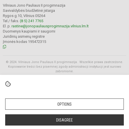
Vilniaus Jono Pauliaus II progimnazija
Savivaldybės biudžetinė įstaiga
Rygos g.10, Vilnius 05264
Tel./ faks.
(8 5) 241 7765
El. p.
rastine@jonopauliausprogimnazija.vilnius.lm.lt
Duomenys kaupiami ir saugomi
Juridinių asmenų registre
Įmonės kodas 195472315
© 2024. Vilniaus Jono Pauliaus II progimnazija. Wszelkie prawa zastrzeżone.
Kopiowanie treści bez pisemnej zgody administracji instytucji jest surowo
zabronione.
Rozkłady
OPTIONS
DISAGREE