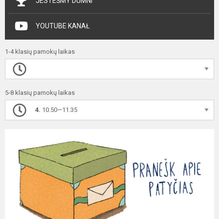
JESTEŚMY DUMNI
YOUTUBE KANAŁ
1-4 klasių pamokų laikas
5-8 klasių pamokų laikas
4.
10.50—11.35