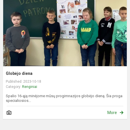
Globėjo diena
Published: 2023-10-18
Category:
Renginiai
Spalio 16-ąją minėjome mūsų progimnazijos globėjo dieną. Šia proga
specialiosios...
More