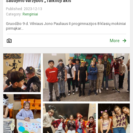
Šaudymo varžybos „Taiklioji akis“
Published: 2023-12-13
Category:
Renginiai
Gruodžio 9 d. Vilniaus Jono Pauliaus II progimnazijos 8 klasių mokiniai
pirmąkar...
More
A
v
5
k