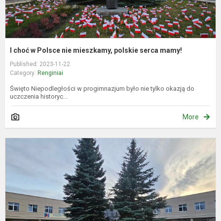
m
I choć w Polsce nie mieszkamy, polskie serca mamy!
Published: 2023-11-22
Category:
Renginiai
Święto Niepodległości w progimnazjum było nie tylko okazją do
uczczenia historyc...
More
M
p
l
š