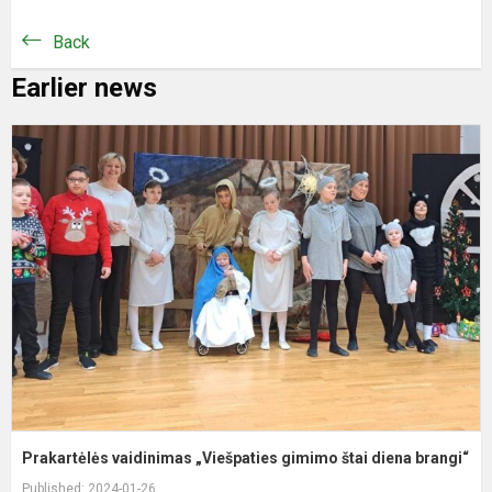
Back
Earlier news
P
v
„
g
š
d
b
Prakartėlės vaidinimas „Viešpaties gimimo štai diena brangi“
Published: 2024-01-26