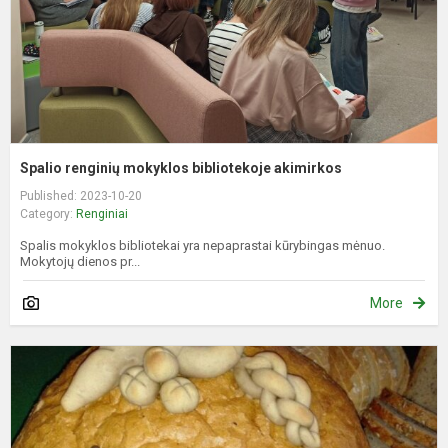
Spalio renginių mokyklos bibliotekoje akimirkos
Published: 2023-10-20
Category:
Renginiai
Spalis mokyklos bibliotekai yra nepaprastai kūrybingas mėnuo.
Mokytojų dienos pr...
More
A
p
s
t