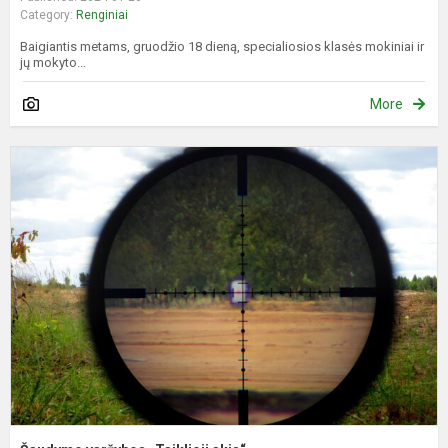
Category:
Renginiai
Baigiantis metams, gruodžio 18 dieną, specialiosios klasės mokiniai ir
jų mokyto...
More
Š
v
„
a