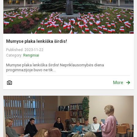
Mumyse plaka lenkiška širdis!
Published: 2023-11-22
Category:
Renginiai
Mumyse plaka lenkiška širdis! Nepriklausomybės diena
progimnazijoje buvo ne tik...
More
S
r
m
b
a