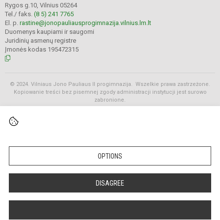
Rygos g.10, Vilnius 05264
Tel./ faks.
(8 5) 241 7765
El. p.
rastine@jonopauliausprogimnazija.vilnius.lm.lt
Duomenys kaupiami ir saugomi
Juridinių asmenų registre
Įmonės kodas 195472315
© 2024. Vilniaus Jono Pauliaus II progimnazija. Wszelkie prawa zastrzeżone.
Kopiowanie treści bez pisemnej zgody administracji instytucji jest surowo
zabronione.
Rozkłady
OPTIONS
DISAGREE