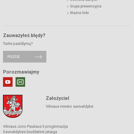
Grupa prewencyjna
Ważne linki
Zauważyłeś błędy?
Turite pasiūlymų?
PISZCIE
Porozmawiajmy
Założyciel
Vilniaus miesto savivaldybė
Vilniaus Jono Pauliaus II progimnazija
Savivaldybės biudžetinė įstaiga