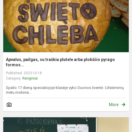
p
a
p
p
f.
Apvalus, pailgas, su traškia plutele arba plokščio pyrago
formos...
Published: 2023-10-18
Category:
Renginiai
Spalio 17 dieną specialiojoje klasėje vyko Duonos šventė. Užsiėmimų
metu mokinia...
More
G
d