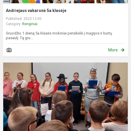
Andriejaus vakaronė 5a klasėje
Published: 2023-12-05
Category:
Renginiai
Gruodžio 1 dieną 5a klasės mokiniai persikėlė į magijos ir burtų
pasaulį. Tą gru...
More
P
k