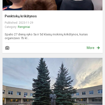
Penktokų krikštynos
Published: 2023-11-29
Category:
Renginiai
Spalio 27 dieną vyko 5a ir 5d klasių mokinių krikštynos, kurias
organizavo 7b kl...
More
I
c
P
n
m
p
s