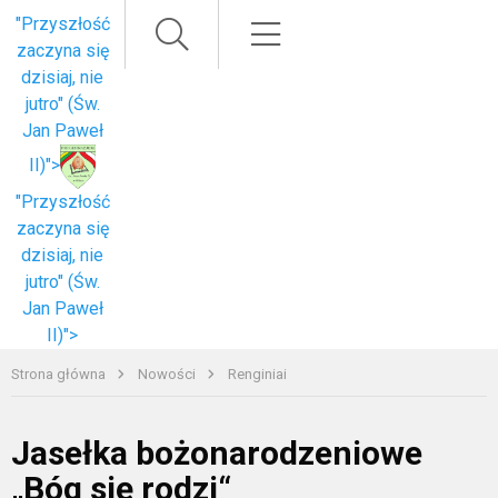
Paieška
Meniu
"Przyszłość
zaczyna się
dzisiaj, nie
jutro" (Św.
Jan Paweł
II)">
"Przyszłość
zaczyna się
dzisiaj, nie
jutro" (Św.
Jan Paweł
II)">
Strona główna
Nowości
Renginiai
Jasełka bożonarodzeniowe
„Bóg się rodzi“