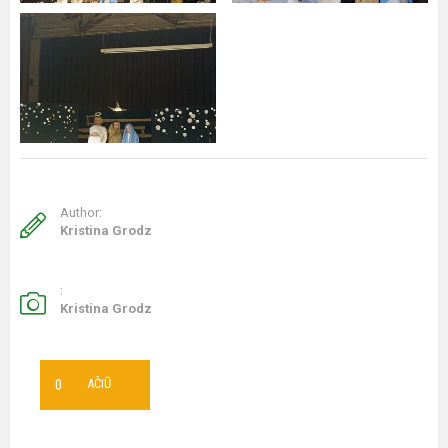
Author:
Kristina Grodz
:
Kristina Grodz
0
AČIŪ