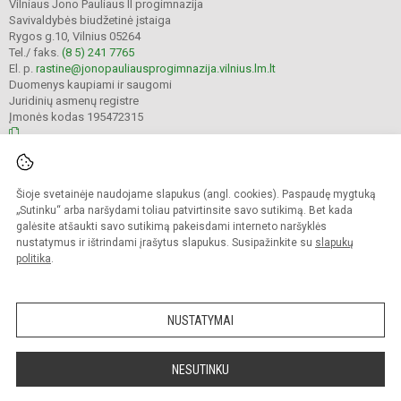
Vilniaus Jono Pauliaus II progimnazija
Savivaldybės biudžetinė įstaiga
Rygos g.10, Vilnius 05264
Tel./ faks.
(8 5) 241 7765
El. p.
rastine@jonopauliausprogimnazija.vilnius.lm.lt
Duomenys kaupiami ir saugomi
Juridinių asmenų registre
Įmonės kodas 195472315
© 2024. Vilniaus Jono Pauliaus II progimnazija. Visos teisės saugomos.
Šioje svetainėje naudojame slapukus (angl. cookies). Paspaudę mygtuką
Kopijuoti turinį be raštiško įstaigos administracijos sutikimo griežtai draudžiama.
„Sutinku“ arba naršydami toliau patvirtinsite savo sutikimą. Bet kada
galėsite atšaukti savo sutikimą pakeisdami interneto naršyklės
Prieinamumo paraiška
Slapukų politika
nustatymus ir ištrindami įrašytus slapukus. Susipažinkite su
slapukų
politika
.
Sumanus būdas atnaujinti
mokyklos interneto
svetainę
NUSTATYMAI
NESUTINKU