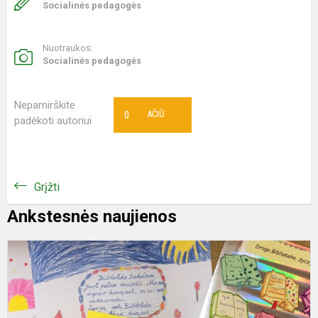
Socialinės pedagogės
Nuotraukos:
Socialinės pedagogės
Nepamirškite
0
AČIŪ
padėkoti autoriui
Grįžti
Ankstesnės naujienos
P
u
d
k