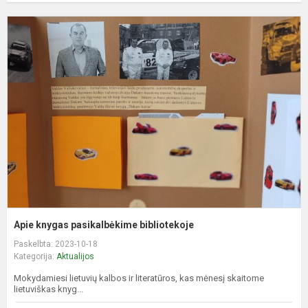
A
k
p
b
Apie knygas pasikalbėkime bibliotekoje
Paskelbta: 2023-10-18
Kategorija:
Aktualijos
Mokydamiesi lietuvių kalbos ir literatūros, kas mėnesį skaitome
lietuviškas knyg...