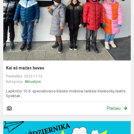
b
Kai aš mažas buvau
Paskelbta: 2023-11-16
Kategorija:
Aktualijos
Lapkričio 10 d. specialiosios klasės mokiniai lankėsi Keistuolių teatre.
Spektak...
Plačiau
S
p