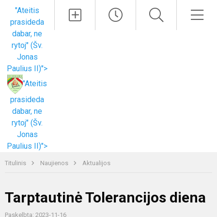
Paieška
Men
"Ateitis
prasideda
dabar, ne
rytoj" (Šv.
Jonas
Paulius II)">
"Ateitis
prasideda
dabar, ne
rytoj" (Šv.
Jonas
Paulius II)">
Titulinis
Naujienos
Aktualijos
Tarptautinė Tolerancijos diena
Paskelbta: 2023-11-16