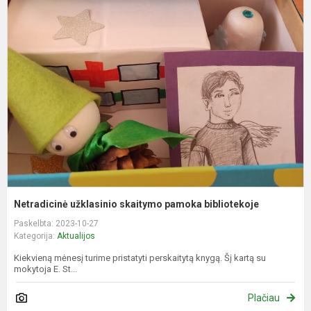
N
u
s
p
b
Netradicinė užklasinio skaitymo pamoka bibliotekoje
Paskelbta: 2023-10-27
Kategorija:
Aktualijos
Kiekvieną mėnesį turime pristatyti perskaitytą knygą. Šį kartą su
mokytoja E. St...
Plačiau