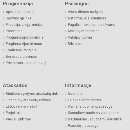
Progimnazija
Paslaugos
Apie progimnaziją
Visos dienos mokykla
Ugdymo aplinka
Neformalusis švietimas
Filosofija, vizija, misija
Pagalba mokiniams ir tėvams
Pasiekimai
Mokinių maitinimas
Progimnazijos simboliai
Patalpų nuoma
Progimnazijos himnas
Biblioteka
Tradiciniai renginiai
Bendradarbiavimas
Priėmimas į progimnaziją
Ataskaitos
Informacija
Biudžeto vykdymo ataskaitų rinkiniai
Nuorodos
Finansinių ataskaitų rinkiniai
Laisvos darbo vietos
Lėšos veiklai viešinti
Asmens duomenų apsauga
Projektai
Konsultavimasis su visuomene
Viešieji pirkimai
Dažniausiai užduodami klausimai
Pranešėjų apsauga