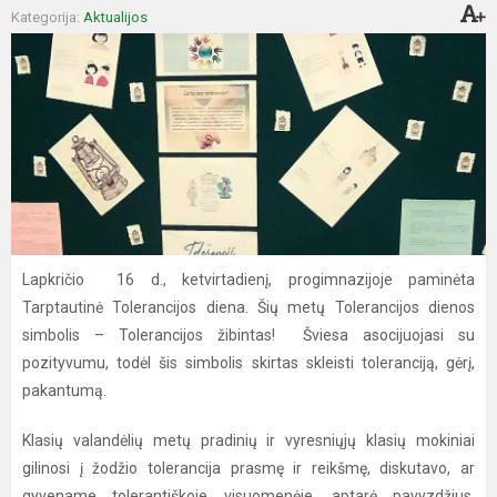
Kategorija:
Aktualijos
Lapkričio 16 d., ketvirtadienį, progimnazijoje paminėta
Tarptautinė Tolerancijos diena. Šių metų Tolerancijos dienos
simbolis – Tolerancijos žibintas! Šviesa asocijuojasi su
pozityvumu, todėl šis simbolis skirtas skleisti toleranciją, gėrį,
pakantumą.
Klasių valandėlių metų pradinių ir vyresniųjų klasių mokiniai
gilinosi į žodžio tolerancija prasmę ir reikšmę, diskutavo, ar
gyvename tolerantiškoje visuomenėje, aptarė pavyzdžius,