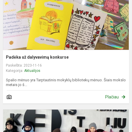
Padėka už dalyvavimą konkurse
Paskelbta: 2023-11-16
Kategorija:
Aktualijos
Spalio mėnuo yra Tarptautinis mokyklų bibliotekų mėnuo. Šiais mokslo
metais jo š...
Plačiau
K
a
m