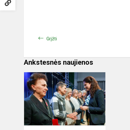
Grįžti
Ankstesnės naujienos
Vilniaus
Jono
Pauliaus
II
progimnazij
geriausiųjų
gretose