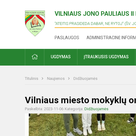
VILNIAUS JONO PAULIAUS I
"ATEITIS PRASIDEDA DABAR, NE RYTOJ" (ŠV. J
PASLAUGOS
ADMINISTRACINĖ INFOR
PRADŽIA
UGDYMAS
ĮTRAUKUSIS UGDYMAS
Titulinis
Naujienos
Didžiuojamės
Vilniaus miesto mokyklų o
Paskelbta: 2023-11-06
Kategorija:
Didžiuojamės