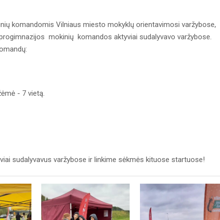
kinių komandomis Vilniaus miesto mokyklų orientavimosi varžybose,
ų progimnazijos mokinių komandos aktyviai sudalyvavo varžybose.
 komandų:
mė - 7 vietą.
ai sudalyvavus varžybose ir linkime sėkmės kituose startuose!