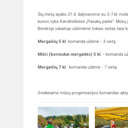
Šių metų spalio 21 d. dalyvavome su 5-7 kl. mo
kurios vyko Karoliniškėse „Pasakų parke". Mūs
Bendroje įskaitoje užėmėme tokias vietas tarp
Mergaičių 5 kl.
komanda užėmė - 3 vietą.
Mišri (berniukai mergaitės) 5 kl. -
komanda užė
Mergaičių 7 kl.
komanda užėmė - 7 vietą.
Sveikiname mūsų progimnazijos komandas aktyvi