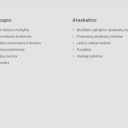
augos
Ataskaitos
s dienos mokykla
Biudžeto vykdymo ataskaitų rin
rmalusis švietimas
Finansinių ataskaitų rinkiniai
lba mokiniams ir tėvams
Lėšos veiklai viešinti
nių maitinimas
Projektai
alpų nuoma
Viešieji pirkimai
ioteka