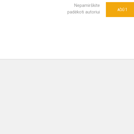
Nepamirškite
1
AČIŪ
padėkoti autoriui
a