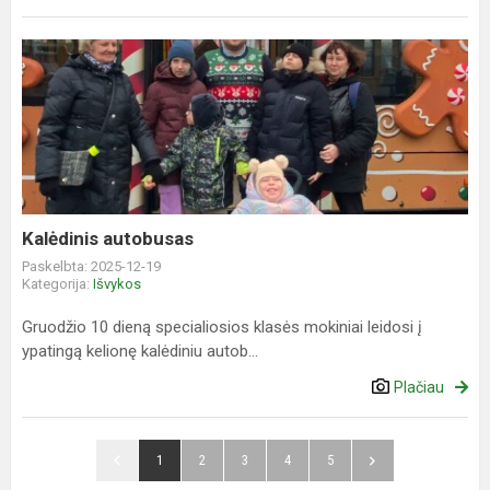
Kalėdinis
autobusas
Kalėdinis autobusas
Paskelbta: 2025-12-19
Kategorija:
Išvykos
Gruodžio 10 dieną specialiosios klasės mokiniai leidosi į
ypatingą kelionę kalėdiniu autob...
Plačiau
1
2
3
4
5