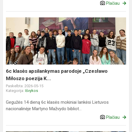
Plačiau
6c
klasės
apsilankymas
parodoje
„Czesławo
Miłoszo
poezija
K...
6c klasės apsilankymas parodoje „Czesławo
Miłoszo poezija K...
Paskelbta: 2026-05-15
Kategorija:
Išvykos
Gegužės 14 dieną 6c klasės mokiniai lankėsi Lietuvos
nacionalinėje Martyno Mažvydo bibliot...
Plačiau