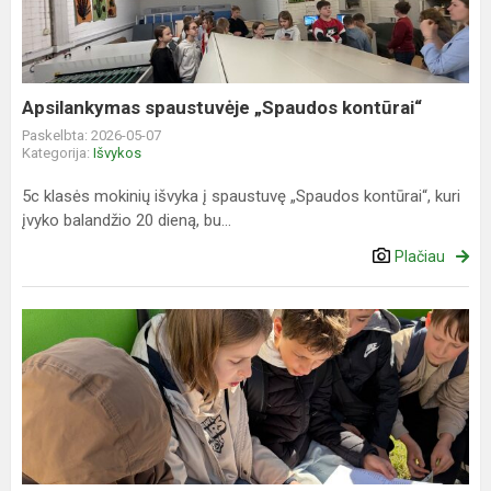
Apsilankymas spaustuvėje „Spaudos kontūrai“
Paskelbta: 2026-05-07
Kategorija:
Išvykos
5c klasės mokinių išvyka į spaustuvę „Spaudos kontūrai“, kuri
įvyko balandžio 20 dieną, bu...
Plačiau
„Diena
mieste“
-
anglų
kalbos
pamoka
už