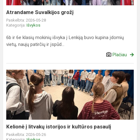
Atrandame Suvalkijos grožį
Paskelbta: 2026-05-28
Kategorija:
Išvykos
6b ir 6e klasių mokinių išvyka į Lenkiją buvo kupina įdomių
vietų, naujų patirčių ir įspūd...
Plačiau
Kelionė
į
litvakų
istorijos
ir
kultūros
pasaulį
Kelionė į litvakų istorijos ir kultūros pasaulį
Paskelbta: 2026-05-26
Kategorija:
Išvykos