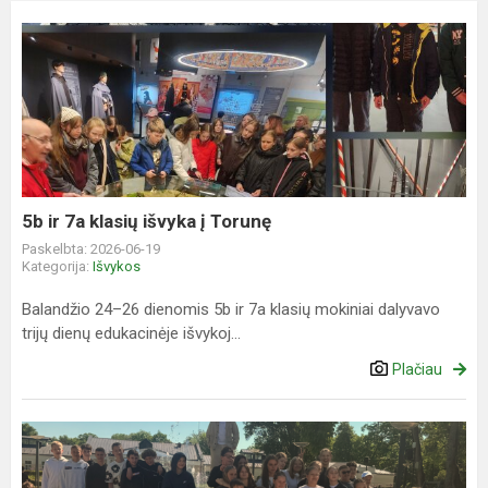
5b
ir
7a
klasių
išvyka
į
Torunę
5b ir 7a klasių išvyka į Torunę
Paskelbta: 2026-06-19
Kategorija:
Išvykos
Balandžio 24–26 dienomis 5b ir 7a klasių mokiniai dalyvavo
trijų dienų edukacinėje išvykoj...
Plačiau
Mokinių
išvyka
į