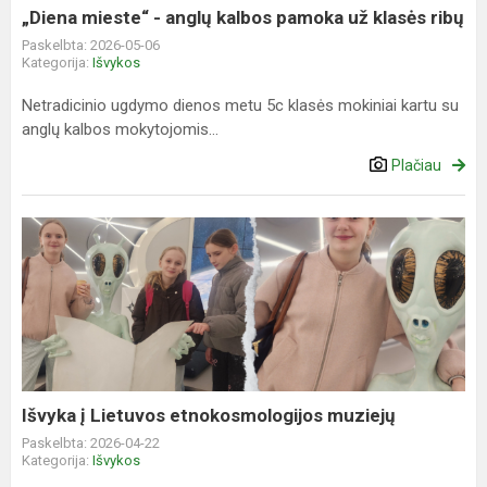
klasės
„Diena mieste“ - anglų kalbos pamoka už klasės ribų
ribų
Paskelbta: 2026-05-06
Kategorija:
Išvykos
Netradicinio ugdymo dienos metu 5c klasės mokiniai kartu su
anglų kalbos mokytojomis...
Plačiau
Išvyka
į
Lietuvos
etnokosmologijos
muziejų
Išvyka į Lietuvos etnokosmologijos muziejų
Paskelbta: 2026-04-22
Kategorija:
Išvykos