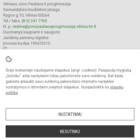
Vilniaus Jono Pauliaus II progimnazija
Savivaldybės biudžetinė įstaiga
Rygos g.10, Vilnius 05264
Tel./ faks.
(8 5) 241 7765
El. p.
rastine@jonopauliausprogimnazija.vilnius.lm.lt
Duomenys kaupiami ir saugomi
Juridinių asmenų registre
Įmonės kodas 195472315
© 2024. Vilniaus Jono Pauliaus II progimnazija. Visos teisės saugomos.
Šioje svetainėje naudojame slapukus (angl. cookies). Paspaudę mygtuką
Kopijuoti turinį be raštiško įstaigos administracijos sutikimo griežtai draudžiama.
„Sutinku“ arba naršydami toliau patvirtinsite savo sutikimą. Bet kada
galėsite atšaukti savo sutikimą pakeisdami interneto naršyklės
Prieinamumo paraiška
Slapukų politika
nustatymus ir ištrindami įrašytus slapukus. Susipažinkite su
slapukų
politika
.
Sumanus būdas atnaujinti
mokyklos interneto
svetainę
NUSTATYMAI
NESUTINKU