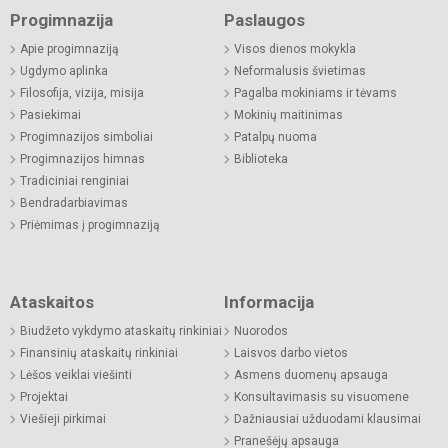
Progimnazija
Paslaugos
Apie progimnaziją
Visos dienos mokykla
Ugdymo aplinka
Neformalusis švietimas
Filosofija, vizija, misija
Pagalba mokiniams ir tėvams
Pasiekimai
Mokinių maitinimas
Progimnazijos simboliai
Patalpų nuoma
Progimnazijos himnas
Biblioteka
Tradiciniai renginiai
Bendradarbiavimas
Priėmimas į progimnaziją
Ataskaitos
Informacija
Biudžeto vykdymo ataskaitų rinkiniai
Nuorodos
Finansinių ataskaitų rinkiniai
Laisvos darbo vietos
Lėšos veiklai viešinti
Asmens duomenų apsauga
Projektai
Konsultavimasis su visuomene
Viešieji pirkimai
Dažniausiai užduodami klausimai
Pranešėjų apsauga