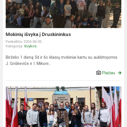
Druskininkus
Mokinių išvyka į Druskininkus
Paskelbta: 2026-06-03
Kategorija:
Išvykos
Birželio 1 dieną 5d ir 6c klasių mokiniai kartu su auklėtojomis
J. Griškeviče ir I. Mikoni...
Plačiau
Atrandame
Suvalkijos
grožį