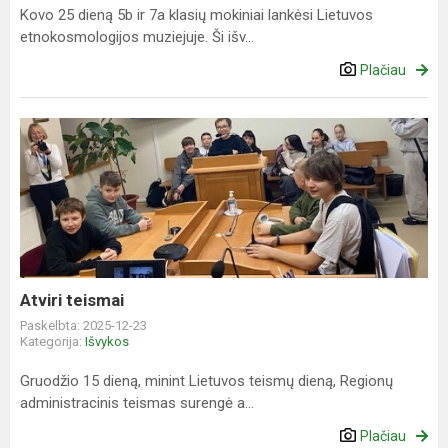
Kovo 25 dieną 5b ir 7a klasių mokiniai lankėsi Lietuvos
etnokosmologijos muziejuje. Ši išv...
Plačiau
Atviri
teismai
Atviri teismai
Paskelbta: 2025-12-23
Kategorija:
Išvykos
Gruodžio 15 dieną, minint Lietuvos teismų dieną, Regionų
administracinis teismas surengė a...
Plačiau