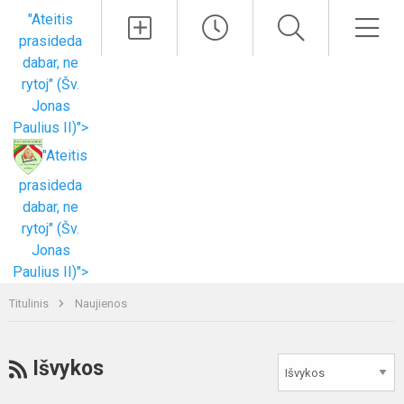
Paieška
Men
"Ateitis
prasideda
dabar, ne
rytoj" (Šv.
Jonas
Paulius II)">
"Ateitis
prasideda
dabar, ne
rytoj" (Šv.
Jonas
Paulius II)">
Titulinis
Naujienos
RSS
Išvykos