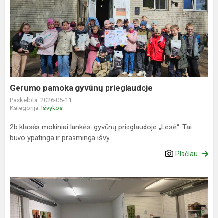
Gerumo
pamoka
gyvūnų
prieglaudoje
Gerumo pamoka gyvūnų prieglaudoje
Paskelbta: 2026-05-11
Kategorija:
Išvykos
2b klasės mokiniai lankėsi gyvūnų prieglaudoje „Lesė“. Tai
buvo ypatinga ir prasminga išvy...
Plačiau
Apsilankymas
spaustuvėje
„Spaudos
kontūrai“