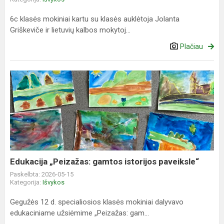
6c klasės mokiniai kartu su klasės auklėtoja Jolanta
Griškeviče ir lietuvių kalbos mokytoj...
Plačiau
Edukacija
„Peizažas:
gamtos
istorijos
paveiksle“
Edukacija „Peizažas: gamtos istorijos paveiksle“
Paskelbta: 2026-05-15
Kategorija:
Išvykos
Gegužės 12 d. specialiosios klasės mokiniai dalyvavo
edukaciniame užsiėmime „Peizažas: gam...