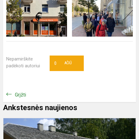
Nepamirškite
0
AČIŪ
padėkoti autoriui
Grįžti
Ankstesnės naujienos
„
m
g