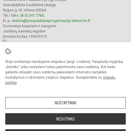
Savivaldybės biudžetinė įstaiga
Rygos g.10, Vilnius 05264
Tel./ faks.
(8 5) 241 7765
El. p.
rastine@jonopauliausprogimnazija.vilnius.lm.lt
Duomenys kaupiami ir saugomi
Juridinių asmenų registre
Įmonės kodas 195472315
© 2024. Vilniaus Jono Pauliaus II progimnazija. Visos teisės saugomos.
Šioje svetainėje naudojame slapukus (angl. cookies). Paspaudę mygtuką
Kopijuoti turinį be raštiško įstaigos administracijos sutikimo griežtai draudžiama.
„Sutinku“ arba naršydami toliau patvirtinsite savo sutikimą. Bet kada
galėsite atšaukti savo sutikimą pakeisdami interneto naršyklės
Prieinamumo paraiška
Slapukų politika
nustatymus ir ištrindami įrašytus slapukus. Susipažinkite su
slapukų
politika
.
Sumanus būdas atnaujinti
mokyklos interneto
svetainę
NUSTATYMAI
NESUTINKU