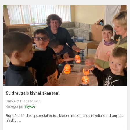
S
d
b
s
Su draugais blynai skanesni!
Paskelbta: 2023-10-11
Kategorija:
Išvykos
Rugsėjo 11 dieną specialiosios klasės mokiniai su tėveliais ir draugais
išvyko į...