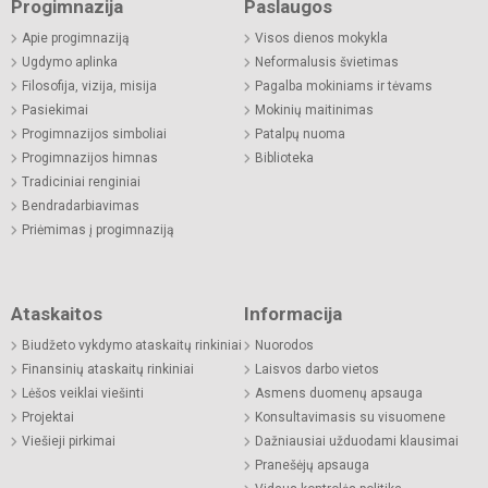
Progimnazija
Paslaugos
Apie progimnaziją
Visos dienos mokykla
Ugdymo aplinka
Neformalusis švietimas
Filosofija, vizija, misija
Pagalba mokiniams ir tėvams
Pasiekimai
Mokinių maitinimas
Progimnazijos simboliai
Patalpų nuoma
Progimnazijos himnas
Biblioteka
Tradiciniai renginiai
Bendradarbiavimas
Priėmimas į progimnaziją
Ataskaitos
Informacija
Biudžeto vykdymo ataskaitų rinkiniai
Nuorodos
Finansinių ataskaitų rinkiniai
Laisvos darbo vietos
Lėšos veiklai viešinti
Asmens duomenų apsauga
Projektai
Konsultavimasis su visuomene
Viešieji pirkimai
Dažniausiai užduodami klausimai
Pranešėjų apsauga