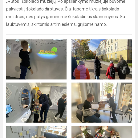
„Rūtos“ šokolado muziejų. Po apsilankymo muziejuje buvome
pakviesti į šokolado dirbtuves. Čia tapome tikrais šokolado
meistrais, nes patys gaminome šokoladinius skanumynus. Su
lauktuvėmis, skirtomis artimiesiems, grįžome namo.