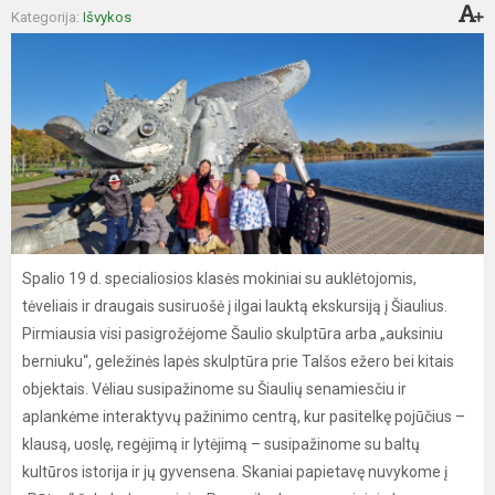
Kategorija:
Išvykos
Spalio 19 d. specialiosios klasės mokiniai su auklėtojomis,
tėveliais ir draugais susiruošė į ilgai lauktą ekskursiją į Šiaulius.
Pirmiausia visi pasigrožėjome Šaulio skulptūra arba „auksiniu
berniuku“, geležinės lapės skulptūra prie Talšos ežero bei kitais
objektais. Vėliau susipažinome su Šiaulių senamiesčiu ir
aplankėme interaktyvų pažinimo centrą, kur pasitelkę pojūčius –
klausą, uoslę, regėjimą ir lytėjimą – susipažinome su baltų
kultūros istorija ir jų gyvensena. Skaniai papietavę nuvykome į