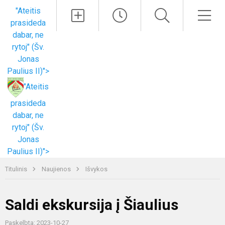
Paieška
Men
"Ateitis
prasideda
dabar, ne
rytoj" (Šv.
Jonas
Paulius II)">
"Ateitis
prasideda
dabar, ne
rytoj" (Šv.
Jonas
Paulius II)">
Titulinis
Naujienos
Išvykos
Saldi ekskursija į Šiaulius
Paskelbta: 2023-10-27