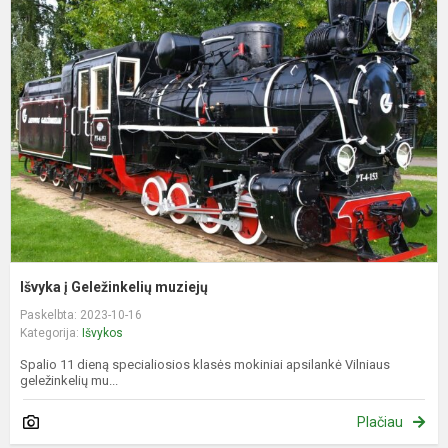
į
G
m
Išvyka į Geležinkelių muziejų
Paskelbta: 2023-10-16
Kategorija:
Išvykos
Spalio 11 dieną specialiosios klasės mokiniai apsilankė Vilniaus
geležinkelių mu...
Plačiau