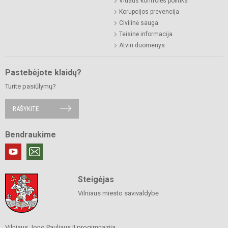
Vidaus kontrolės politika
Korupcijos prevencija
Civilinė sauga
Teisinė informacija
Atviri duomenys
Pastebėjote klaidų?
Turite pasiūlymų?
RAŠYKITE
Bendraukime
Steigėjas
Vilniaus miesto savivaldybė
Vilniaus Jono Pauliaus II progimnazija