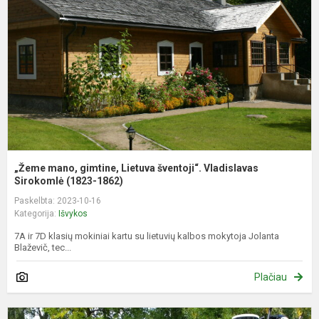
L
š
V
S
„Žeme mano, gimtine, Lietuva šventoji“. Vladislavas
Sirokomlė (1823-1862)
Paskelbta: 2023-10-16
Kategorija:
Išvykos
7A ir 7D klasių mokiniai kartu su lietuvių kalbos mokytoja Jolanta
Blaževič, tec...
Plačiau
I