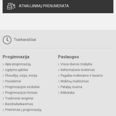
ATNAUJINIMŲ PRENUMERATA
Tvarkaraščiai
Progimnazija
Paslaugos
Apie progimnaziją
Visos dienos mokykla
Ugdymo aplinka
Neformalusis švietimas
Filosofija, vizija, misija
Pagalba mokiniams ir tėvams
Pasiekimai
Mokinių maitinimas
Progimnazijos simboliai
Patalpų nuoma
Progimnazijos himnas
Biblioteka
Tradiciniai renginiai
Bendradarbiavimas
Priėmimas į progimnaziją