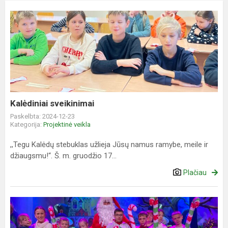
Kalėdiniai
sveikinimai
Kalėdiniai sveikinimai
Paskelbta: 2024-12-23
Kategorija:
Projektinė veikla
,,Tegu Kalėdų stebuklas užlieja Jūsų namus ramybe, meile ir
džiaugsmu!“. Š. m. gruodžio 17...
Plačiau
Spektaklis
vaikams
„Sniego