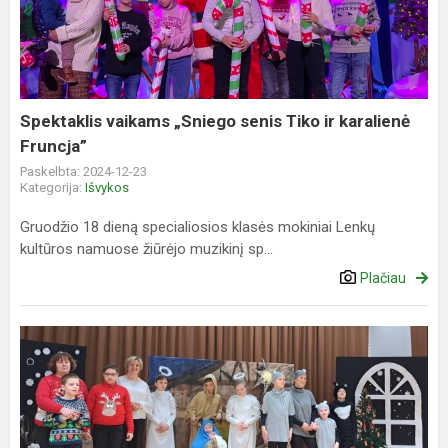
senis
Tiko
ir
karalienė
Fruncja”
Spektaklis vaikams „Sniego senis Tiko ir karalienė
Fruncja”
Paskelbta: 2024-12-23
Kategorija:
Išvykos
Gruodžio 18 dieną specialiosios klasės mokiniai Lenkų
kultūros namuose žiūrėjo muzikinį sp...
Plačiau
Tradicija,
vienijanti
bendruomenę