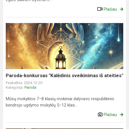
Plačiau
Paroda-
konkursas
"Kalėdinis
sveikinimas
iš
ateities"
Paroda-konkursas "Kalėdinis sveikinimas iš ateities"
Paskelbta: 2024-12-20
Kategorija:
Paroda
Mūsų mokyklos 7–8 klasių mokiniai dalyvavo respublikinio
bendrojo ugdymo mokyklų 5–12 klas...
Plačiau