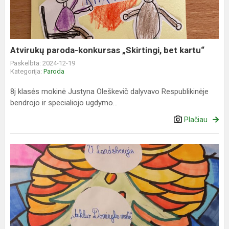
bet
kartu“
Atvirukų paroda-konkursas „Skirtingi, bet kartu“
Paskelbta: 2024-12-19
Kategorija:
Paroda
8j klasės mokinė Justyna Oleškevič dalyvavo Respublikinėje
bendrojo ir specialiojo ugdymo...
Plačiau
Integruota
lietuvių
k.
ir
dailės
projektinė
veikla