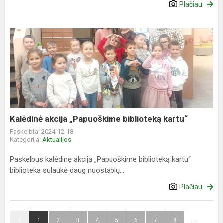
Plačiau
Kalėdinė
akcija
„Papuoškime
biblioteką
kartu“
Kalėdinė akcija „Papuoškime biblioteką kartu“
Paskelbta: 2024-12-18
Kategorija:
Aktualijos
Paskelbus kalėdinę akciją „Papuoškime biblioteką kartu“
biblioteka sulaukė daug nuostabių...
Plačiau
1
2
3
4
5
6
7
8
...