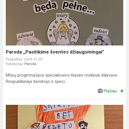
Paroda
,,Pasitikime
šventes
džiaugsmingai”
Paroda ,,Pasitikime šventes džiaugsmingai”
Paskelbta: 2024-12-20
Kategorija:
Paroda
Mūsų progimnazijos specialiosios klasės mokiniai dalyvavo
Respublikinėje bendrojo ir speci...
Plačiau
Atvirukų
paroda-
konkursas
„Skirtingi,