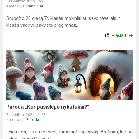
Paskelbta: 2024-12-23
Kategorija:
Renginiai
Gruodžio 20 dieną 7c klasės mokiniai su savo tėveliais ir
klasės vadove pakvietė progimnaz...
Plačiau
Paroda
„Kur
pasislėpė
nykštukai?”
Paroda „Kur pasislėpė nykštukai?”
Paskelbta: 2024-12-23
Kategorija:
Paroda
Jeigu nori, eik su manim Į tamsiai žalią eglyną. Aš žinau, kur po
eglės šaknim Gyvena n...