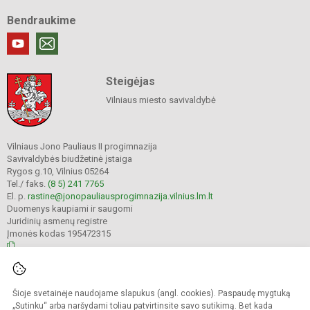
Bendraukime
Steigėjas
Vilniaus miesto savivaldybė
Vilniaus Jono Pauliaus II progimnazija
Savivaldybės biudžetinė įstaiga
Rygos g.10, Vilnius 05264
Tel./ faks.
(8 5) 241 7765
El. p.
rastine@jonopauliausprogimnazija.vilnius.lm.lt
Duomenys kaupiami ir saugomi
Juridinių asmenų registre
Įmonės kodas 195472315
© 2024. Vilniaus Jono Pauliaus II progimnazija. Visos teisės saugomos.
Šioje svetainėje naudojame slapukus (angl. cookies). Paspaudę mygtuką
Kopijuoti turinį be raštiško įstaigos administracijos sutikimo griežtai draudžiama.
„Sutinku“ arba naršydami toliau patvirtinsite savo sutikimą. Bet kada