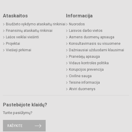
Ataskaitos
Informacija
Biudžeto vykdymo ataskaitų rinkiniai
Nuorodos
Finansinių ataskaitų rinkiniai
Laisvos darbo vietos
Lėšos veiklai viešinti
Asmens duomenų apsauga
Projektai
Konsultavimasis su visuomene
Viešieji pirkimai
Dažniausiai užduodami klausimai
Pranešėjų apsauga
Vidaus kontrolės politika
Korupcijos prevencija
Civilinė sauga
Teisinė informacija
Atviri duomenys
Pastebėjote klaidų?
Turite pasiūlymų?
RAŠYKITE