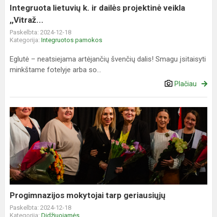
,,Vitraž...
Integruota lietuvių k. ir dailės projektinė veikla
,,Vitraž...
Paskelbta: 2024-12-18
Kategorija:
Integruotos pamokos
Eglutė – neatsiejama artėjančių švenčių dalis! Smagu įsitaisyti
minkštame fotelyje arba so...
Plačiau
Progimnazijos
mokytojai
tarp
geriausiųjų
Progimnazijos mokytojai tarp geriausiųjų
Paskelbta: 2024-12-18
Kategorija:
Didžiuojamės