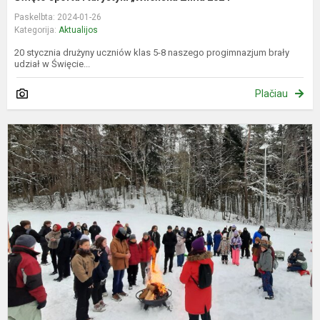
Paskelbta: 2024-01-26
Kategorija:
Aktualijos
20 stycznia drużyny uczniów klas 5-8 naszego progimnazjum brały
udział w Święcie...
Plačiau
S
ir
t
š
ž
2