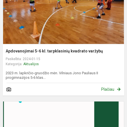
k
v
Apdovanojimai 5-6 kl. tarpklasinių kvadrato varžybų
Paskelbta: 2024-01-15
Kategorija:
Aktualijos
2023 m. lapkričio-gruodžio mėn. Vilniaus Jono Pauliaus II
progimnazijos 5-6 klas...
Plačiau
V
v
a