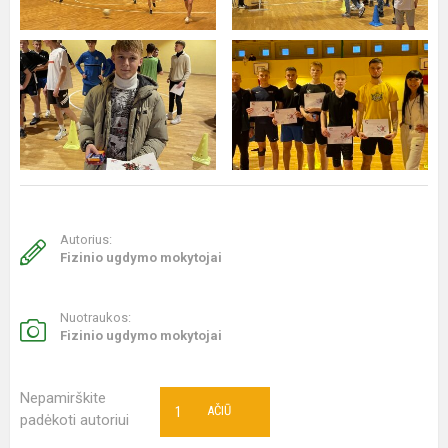
Autorius:
Fizinio ugdymo mokytojai
Nuotraukos:
Fizinio ugdymo mokytojai
Nepamirškite
1
AČIŪ
padėkoti autoriui