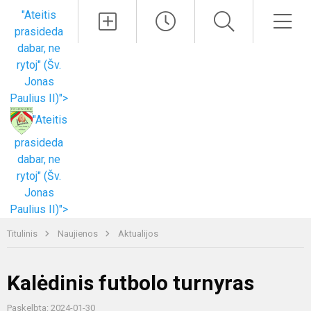
Paieška
Men
"Ateitis
prasideda
dabar, ne
rytoj" (Šv.
Jonas
Paulius II)">
"Ateitis
prasideda
dabar, ne
rytoj" (Šv.
Jonas
Paulius II)">
Titulinis
Naujienos
Aktualijos
Kalėdinis futbolo turnyras
Paskelbta: 2024-01-30