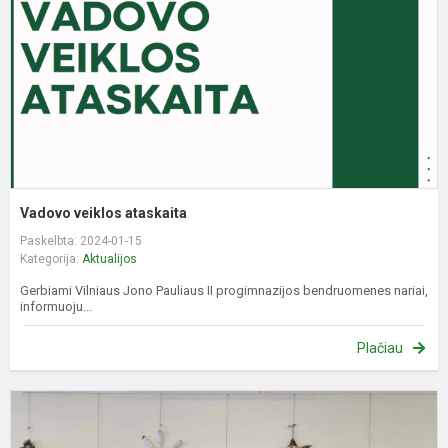
Vadovo veiklos ataskaita
Paskelbta: 2024-01-15
Kategorija:
Aktualijos
Gerbiami Vilniaus Jono Pauliaus II progimnazijos bendruomenes nariai,
informuoju...
Plačiau
Ś
w