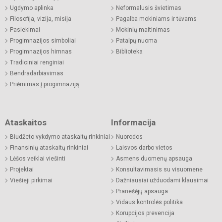
Ugdymo aplinka
Neformalusis švietimas
Filosofija, vizija, misija
Pagalba mokiniams ir tėvams
Pasiekimai
Mokinių maitinimas
Progimnazijos simboliai
Patalpų nuoma
Progimnazijos himnas
Biblioteka
Tradiciniai renginiai
Bendradarbiavimas
Priėmimas į progimnaziją
Ataskaitos
Informacija
Biudžeto vykdymo ataskaitų rinkiniai
Nuorodos
Finansinių ataskaitų rinkiniai
Laisvos darbo vietos
Lėšos veiklai viešinti
Asmens duomenų apsauga
Projektai
Konsultavimasis su visuomene
Viešieji pirkimai
Dažniausiai užduodami klausimai
Pranešėjų apsauga
Vidaus kontrolės politika
Korupcijos prevencija