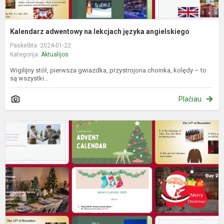
Kalendarz adwentowy na lekcjach języka angielskiego
Paskelbta: 2024-01-22
Kategorija:
Aktualijos
Wigilijny stół, pierwsza gwiazdka, przystrojona choinka, kolędy – to
są wszystki...
Plačiau
A
k
ir
a
k
p