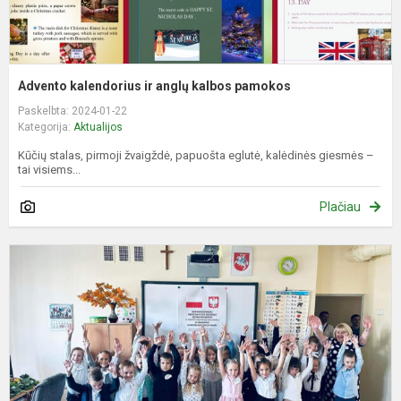
Advento kalendorius ir anglų kalbos pamokos
Paskelbta: 2024-01-22
Kategorija:
Aktualijos
Kūčių stalas, pirmoji žvaigždė, papuošta eglutė, kalėdinės giesmės –
tai visiems...
Plačiau
P
D
P
I
R
J
P