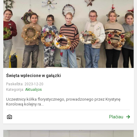
g
Święta wplecione w gałązki
Paskelbta: 2023-12-20
Kategorija:
Aktualijos
Uczestnicy kółka florystycznego, prowadzonego przez Krystynę
Korolową kolejny ra...
Plačiau
K