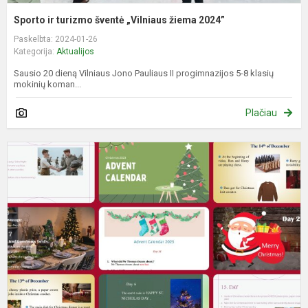
Sporto ir turizmo šventė „Vilniaus žiema 2024”
Paskelbta: 2024-01-26
Kategorija:
Aktualijos
Sausio 20 dieną Vilniaus Jono Pauliaus II progimnazijos 5-8 klasių
mokinių koman...
Plačiau
K
a
n
l
j
a