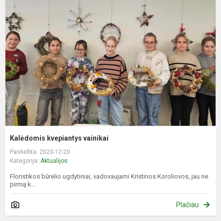
k
v
Kalėdomis kvepiantys vainikai
Paskelbta: 2023-12-20
Kategorija:
Aktualijos
Floristikos būrelio ugdytiniai, vadovaujami Kristinos Koroliovos, jau ne
pirmą k...
Plačiau