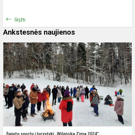
Grįžti
Ankstesnės naujienos
Ś
s
i
t
„
Z
2
Święto sportu i turystyki „Wileńska Zima 2024”