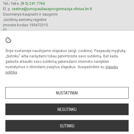
Tel./ faks.
(8 5) 241 7765
El. p.
rastine@jonopauliausprogimnazija.vilnius.lm.lt
Duomenys kaupiami ir saugomi
Juridinių asmenų registre
Įmonės kodas 195472315
© 2024. Vilniaus Jono Pauliaus II progimnazija. Visos teisės saugomos.
Šioje svetainėje naudojame slapukus (angl. cookies). Paspaudę mygtuką
Kopijuoti turinį be raštiško įstaigos administracijos sutikimo griežtai draudžiama.
„Sutinku“ arba naršydami toliau patvirtinsite savo sutikimą. Bet kada
galėsite atšaukti savo sutikimą pakeisdami interneto naršyklės
Prieinamumo paraiška
Slapukų politika
nustatymus ir ištrindami įrašytus slapukus. Susipažinkite su
slapukų
politika
.
Sumanus būdas atnaujinti
mokyklos interneto
svetainę
NUSTATYMAI
NESUTINKU
SUTINKU