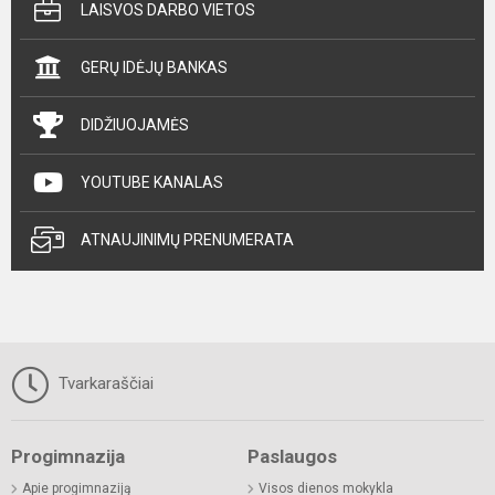
LAISVOS DARBO VIETOS
GERŲ IDĖJŲ BANKAS
DIDŽIUOJAMĖS
YOUTUBE KANALAS
ATNAUJINIMŲ PRENUMERATA
Tvarkaraščiai
Progimnazija
Paslaugos
Apie progimnaziją
Visos dienos mokykla