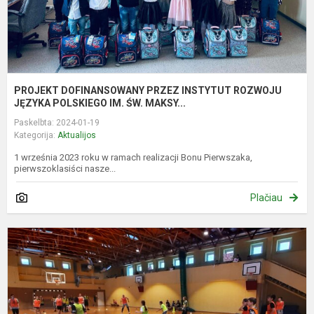
PROJEKT DOFINANSOWANY PRZEZ INSTYTUT ROZWOJU
JĘZYKA POLSKIEGO IM. ŚW. MAKSY...
Paskelbta: 2024-01-19
Kategorija:
Aktualijos
1 września 2023 roku w ramach realizacji Bonu Pierwszaka,
pierwszoklasiści nasze...
Plačiau
A
5
6
kl
t